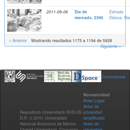
2011-08-06
Día de
Estrada
mercado, 2396
Discua, Ra
< Anterior
Mostrando resultados 1175 a 1194 de 5928
Siguiente >
Comentarios
Normatividad
Aviso Legal
Aviso de
Repositorio Universitario RUD-IIS
privacidad
D.R. © 2010. Universidad
simplificado
Nacional Autónoma de México.
Aviso de
Ciudad Universitaria, Coyoacán,
privacidad