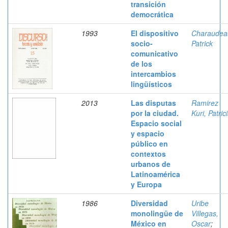
transición
democrática
1993
El dispositivo
Charaudea
socio-
Patrick
comunicativo
de los
intercambios
lingüísticos
2013
Las disputas
Ramirez
por la ciudad.
Kuri, Patric
Espacio social
y espacio
público en
contextos
urbanos de
Latinoamérica
y Europa
1986
Diversidad
Uribe
monolingüe de
Villegas,
México en
Oscar
;