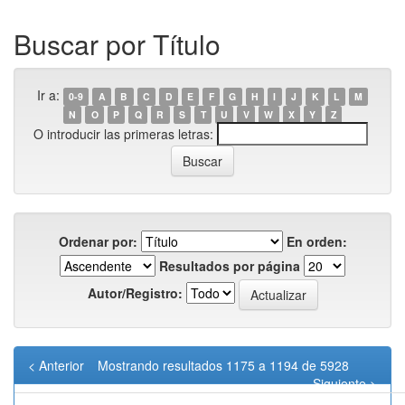
Buscar por Título
Ir a:
0-9
A
B
C
D
E
F
G
H
I
J
K
L
M
N
O
P
Q
R
S
T
U
V
W
X
Y
Z
O introducir las primeras letras:
Ordenar por:
En orden:
Resultados por página
Autor/Registro:
< Anterior
Mostrando resultados 1175 a 1194 de 5928
Siguiente >