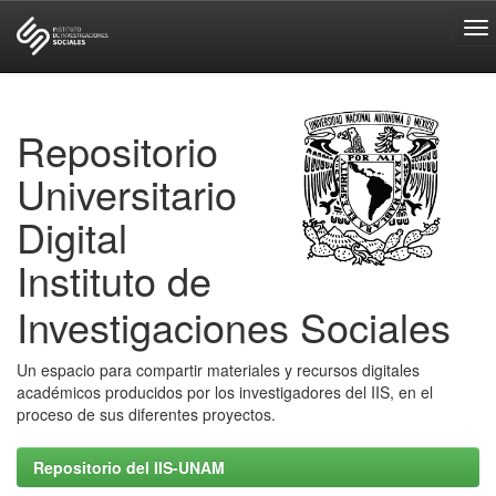
Skip
navigation
Repositorio
Universitario
Digital
Instituto de
Investigaciones Sociales
Un espacio para compartir materiales y recursos digitales
académicos producidos por los investigadores del IIS, en el
proceso de sus diferentes proyectos.
Repositorio del IIS-UNAM