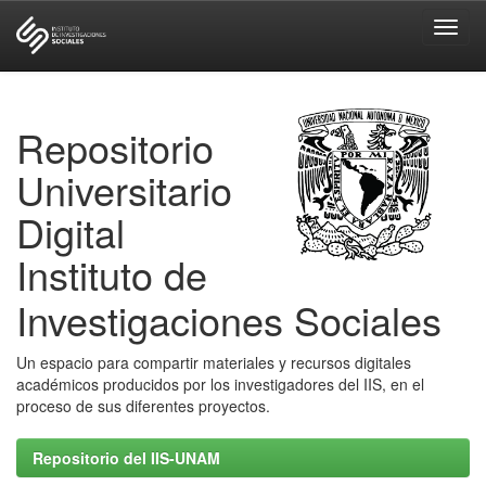
Skip
navigation
Repositorio
Universitario
Digital
Instituto de
Investigaciones Sociales
Un espacio para compartir materiales y recursos digitales
académicos producidos por los investigadores del IIS, en el
proceso de sus diferentes proyectos.
Repositorio del IIS-UNAM