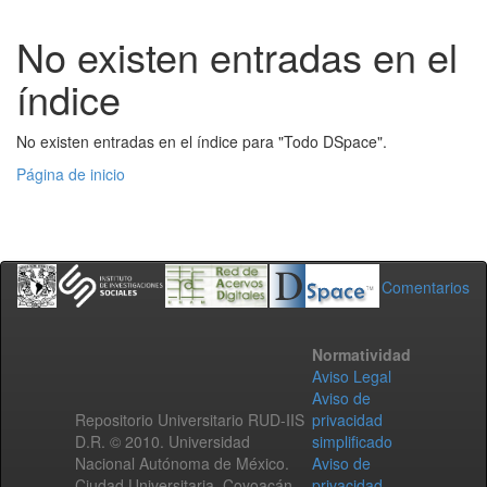
No existen entradas en el
índice
No existen entradas en el índice para "Todo DSpace".
Página de inicio
Comentarios
Normatividad
Aviso Legal
Aviso de
Repositorio Universitario RUD-IIS
privacidad
D.R. © 2010. Universidad
simplificado
Nacional Autónoma de México.
Aviso de
Ciudad Universitaria, Coyoacán,
privacidad