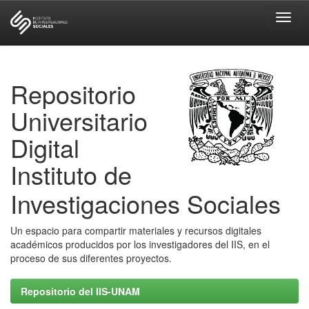
Skip
navigation
Repositorio
Universitario
Digital
Instituto de
Investigaciones Sociales
Un espacio para compartir materiales y recursos digitales
académicos producidos por los investigadores del IIS, en el
proceso de sus diferentes proyectos.
Repositorio del IIS-UNAM