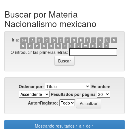
Buscar por Materia
Nacionalismo mexicano
Ir a:
0-9
A
B
C
D
E
F
G
H
I
J
K
L
M
N
O
P
Q
R
S
T
U
V
W
X
Y
Z
O introducir las primeras letras:
Ordenar por:
En orden:
Resultados por página
Autor/Registro:
Mostrando resultados 1 a 1 de 1