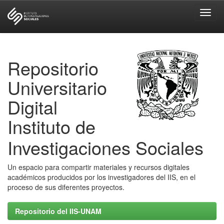
Skip
navigation
Repositorio
Universitario
Digital
Instituto de
Investigaciones Sociales
Un espacio para compartir materiales y recursos digitales
académicos producidos por los investigadores del IIS, en el
proceso de sus diferentes proyectos.
Repositorio del IIS-UNAM