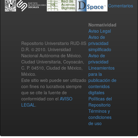
Comentarios
Normatividad
Aviso Legal
Aviso de
Repositorio Universitario RUD-IIS
privacidad
D.R. © 2010. Universidad
simplificado
Nacional Autónoma de México.
Aviso de
Ciudad Universitaria, Coyoacán,
privacidad
C. P. 04510, Ciudad de México,
Lineamientos
México.
para la
Este sitio web puede ser utilizado
publicación de
con fines no lucrativos siempre
contenidos
que se cite la fuente de
digitales
conformidad con el
AVISO
Políticas del
LEGAL
.
Repositorio
Términos y
condiciones
de uso