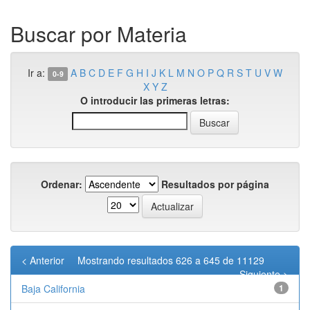
Buscar por Materia
Ir a:
A
B
C
D
E
F
G
H
I
J
K
L
M
N
O
P
Q
R
S
T
U
V
W
0-9
X
Y
Z
O introducir las primeras letras:
Ordenar:
Resultados por página
< Anterior
Mostrando resultados 626 a 645 de 11129
Siguiente >
Baja California
1