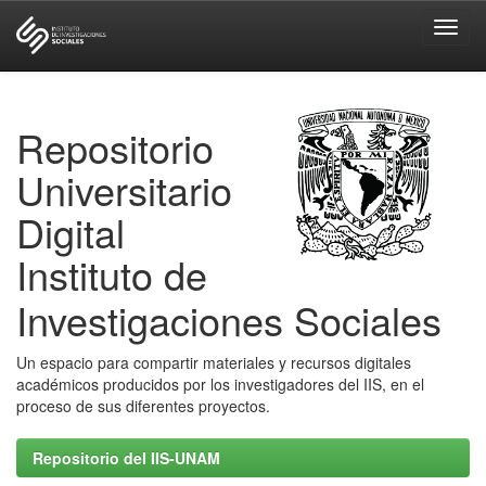
Skip
navigation
Repositorio
Universitario
Digital
Instituto de
Investigaciones Sociales
Un espacio para compartir materiales y recursos digitales
académicos producidos por los investigadores del IIS, en el
proceso de sus diferentes proyectos.
Repositorio del IIS-UNAM