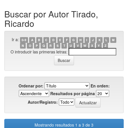
Buscar por Autor Tirado,
Ricardo
Ir a:
0-9
A
B
C
D
E
F
G
H
I
J
K
L
M
N
O
P
Q
R
S
T
U
V
W
X
Y
Z
O introducir las primeras letras:
Ordenar por:
En orden:
Resultados por página
Autor/Registro:
Mostrando resultados 1 a 3 de 3