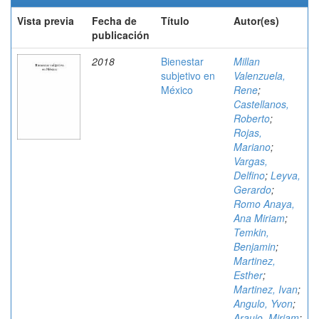
Vista previa
Fecha de
Título
Autor(es)
publicación
2018
Bienestar
Millan
subjetivo en
Valenzuela,
México
Rene
;
Castellanos,
Roberto
;
Rojas,
Mariano
;
Vargas,
Delfino
;
Leyva,
Gerardo
;
Romo Anaya,
Ana Miriam
;
Temkin,
Benjamin
;
Martinez,
Esther
;
Martinez, Ivan
;
Angulo, Yvon
;
Araujo, Miriam
;