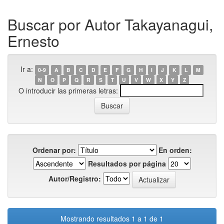
Buscar por Autor Takayanagui,
Ernesto
Ir a:
0-9
A
B
C
D
E
F
G
H
I
J
K
L
M
N
O
P
Q
R
S
T
U
V
W
X
Y
Z
O introducir las primeras letras:
Ordenar por:
En orden:
Resultados por página
Autor/Registro:
Mostrando resultados 1 a 1 de 1