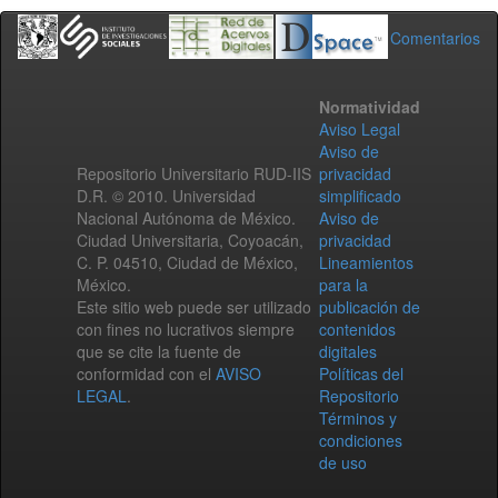
Comentarios
Normatividad
Aviso Legal
Aviso de
Repositorio Universitario RUD-IIS
privacidad
D.R. © 2010. Universidad
simplificado
Nacional Autónoma de México.
Aviso de
Ciudad Universitaria, Coyoacán,
privacidad
C. P. 04510, Ciudad de México,
Lineamientos
México.
para la
Este sitio web puede ser utilizado
publicación de
con fines no lucrativos siempre
contenidos
que se cite la fuente de
digitales
conformidad con el
AVISO
Políticas del
LEGAL
.
Repositorio
Términos y
condiciones
de uso