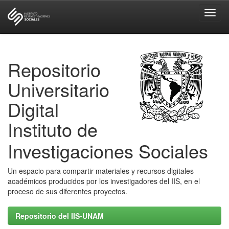
Skip
navigation
Repositorio
Universitario
Digital
Instituto de
Investigaciones Sociales
Un espacio para compartir materiales y recursos digitales
académicos producidos por los investigadores del IIS, en el
proceso de sus diferentes proyectos.
Repositorio del IIS-UNAM