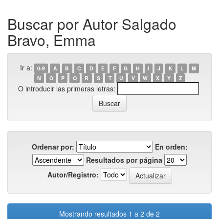
Buscar por Autor Salgado
Bravo, Emma
Ir a:
0-9
A
B
C
D
E
F
G
H
I
J
K
L
M
N
O
P
Q
R
S
T
U
V
W
X
Y
Z
O introducir las primeras letras:
Ordenar por:
En orden:
Resultados por página
Autor/Registro:
Mostrando resultados 1 a 2 de 2