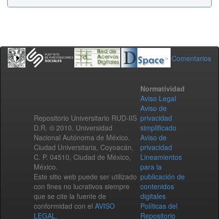
Comentarios
Normatividad
Aviso Legal
Aviso de
Repositorio Universitario RUD-IIS
privacidad
D.R. © 2010. Universidad
simplificado
Nacional Autónoma de México.
Aviso de
Ciudad Universitaria, Coyoacán,
privacidad
C. P. 04510, Ciudad de México,
Lineamientos
México.
para la
Este sitio web puede ser utilizado
publicación de
con fines no lucrativos siempre
contenidos
que se cite la fuente de
digitales
conformidad con el
AVISO
Políticas del
LEGAL
.
Repositorio