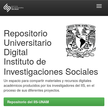
Skip
navigation
Repositorio
Universitario
Digital
Instituto de
Investigaciones Sociales
Un espacio para compartir materiales y recursos digitales
académicos producidos por los investigadores del IIS, en el
proceso de sus diferentes proyectos.
Repositorio del IIS-UNAM