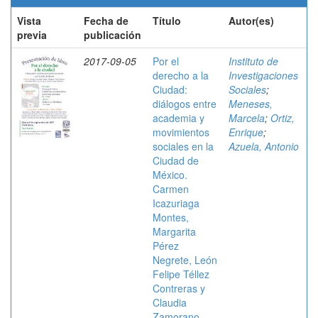
Vista
Fecha de
Título
Autor(es)
previa
publicación
2017-09-05
Por el
Instituto de
derecho a la
Investigaciones
Ciudad:
Sociales
;
diálogos entre
Meneses,
academia y
Marcela
;
Ortiz,
movimientos
Enrique
;
sociales en la
Azuela, Antonio
Ciudad de
México.
Carmen
Icazuriaga
Montes,
Margarita
Pérez
Negrete, León
Felipe Téllez
Contreras y
Claudia
Zamorano