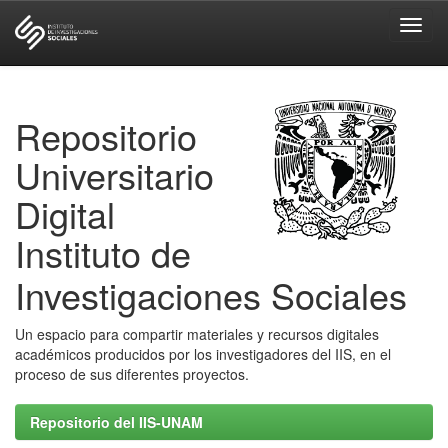
Skip
navigation
Repositorio
Universitario
Digital
Instituto de
Investigaciones Sociales
Un espacio para compartir materiales y recursos digitales
académicos producidos por los investigadores del IIS, en el
proceso de sus diferentes proyectos.
Repositorio del IIS-UNAM