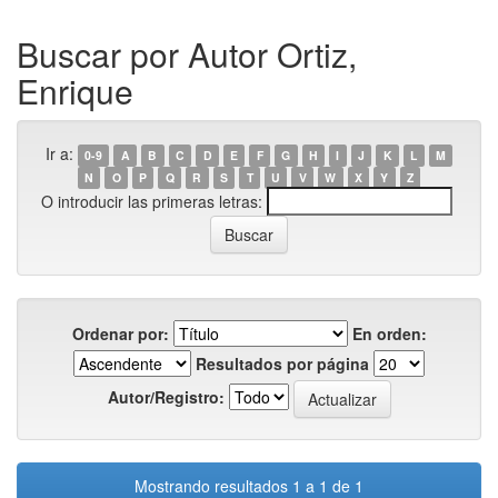
Buscar por Autor Ortiz,
Enrique
Ir a:
0-9
A
B
C
D
E
F
G
H
I
J
K
L
M
N
O
P
Q
R
S
T
U
V
W
X
Y
Z
O introducir las primeras letras:
Ordenar por:
En orden:
Resultados por página
Autor/Registro:
Mostrando resultados 1 a 1 de 1