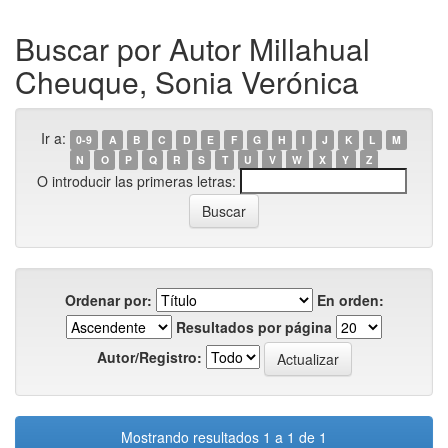
Buscar por Autor Millahual
Cheuque, Sonia Verónica
Ir a:
0-9
A
B
C
D
E
F
G
H
I
J
K
L
M
N
O
P
Q
R
S
T
U
V
W
X
Y
Z
O introducir las primeras letras:
Ordenar por:
En orden:
Resultados por página
Autor/Registro:
Mostrando resultados 1 a 1 de 1