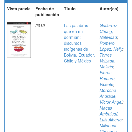
Vista previa
Fecha de
Título
Autor(es)
publicación
2019
Las palabras
Gutierrez
que en mí
Chong,
dormían:
Natividad
;
discursos
Romero
indígenas de
López, Nelly
;
Bolivia, Ecuador,
Torres
Chile y México
Veizaga,
Moisés
;
Flores
Romero,
Vicente
;
Morocho
Andrade,
Víctor Ángel
;
Macas
Ambuludí,
Luis Alberto
;
Millahual
Cheuque,