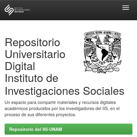
Skip
navigation
Repositorio
Universitario
Digital
Instituto de
Investigaciones Sociales
Un espacio para compartir materiales y recursos digitales
académicos producidos por los investigadores del IIS, en el
proceso de sus diferentes proyectos.
Repositorio del IIS-UNAM