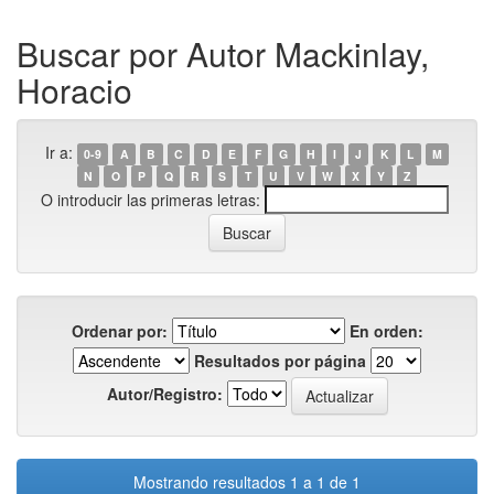
Buscar por Autor Mackinlay,
Horacio
Ir a:
0-9
A
B
C
D
E
F
G
H
I
J
K
L
M
N
O
P
Q
R
S
T
U
V
W
X
Y
Z
O introducir las primeras letras:
Ordenar por:
En orden:
Resultados por página
Autor/Registro:
Mostrando resultados 1 a 1 de 1