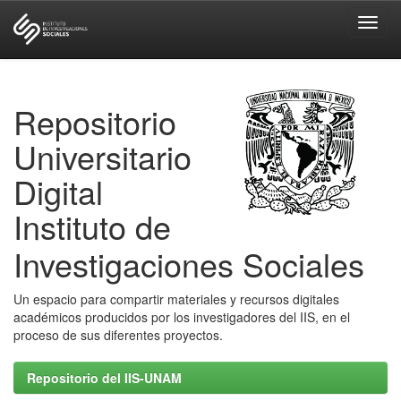
Skip
navigation
Repositorio
Universitario
Digital
Instituto de
Investigaciones Sociales
Un espacio para compartir materiales y recursos digitales
académicos producidos por los investigadores del IIS, en el
proceso de sus diferentes proyectos.
Repositorio del IIS-UNAM