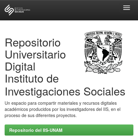
Skip
navigation
Repositorio
Universitario
Digital
Instituto de
Investigaciones Sociales
Un espacio para compartir materiales y recursos digitales
académicos producidos por los investigadores del IIS, en el
proceso de sus diferentes proyectos.
Repositorio del IIS-UNAM