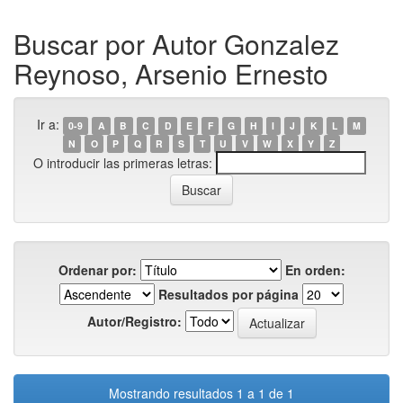
Buscar por Autor Gonzalez
Reynoso, Arsenio Ernesto
Ir a:
0-9
A
B
C
D
E
F
G
H
I
J
K
L
M
N
O
P
Q
R
S
T
U
V
W
X
Y
Z
O introducir las primeras letras:
Ordenar por:
En orden:
Resultados por página
Autor/Registro:
Mostrando resultados 1 a 1 de 1