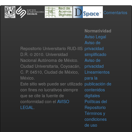
Comentarios
Normatividad
Aviso Legal
Aviso de
Repositorio Universitario RUD-IIS
privacidad
D.R. © 2010. Universidad
simplificado
Nacional Autónoma de México.
Aviso de
Ciudad Universitaria, Coyoacán,
privacidad
C. P. 04510, Ciudad de México,
Lineamientos
México.
para la
Este sitio web puede ser utilizado
publicación de
con fines no lucrativos siempre
contenidos
que se cite la fuente de
digitales
conformidad con el
AVISO
Políticas del
LEGAL
.
Repositorio
Términos y
condiciones
de uso