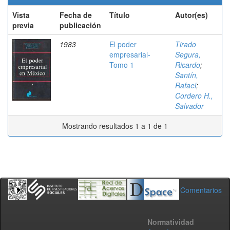
Vista
Fecha de
Título
Autor(es)
previa
publicación
1983
El poder
Tirado
empresarial-
Segura,
Tomo 1
Ricardo
;
Santín,
Rafael
;
Cordero H.,
Salvador
Mostrando resultados 1 a 1 de 1
Comentarios
Normatividad