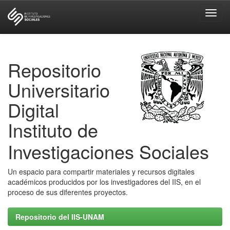
Skip
navigation
Repositorio
Universitario
Digital
Instituto de
Investigaciones Sociales
Un espacio para compartir materiales y recursos digitales
académicos producidos por los investigadores del IIS, en el
proceso de sus diferentes proyectos.
Repositorio del IIS-UNAM