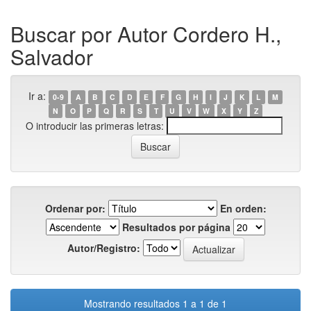
Buscar por Autor Cordero H.,
Salvador
Ir a:
0-9
A
B
C
D
E
F
G
H
I
J
K
L
M
N
O
P
Q
R
S
T
U
V
W
X
Y
Z
O introducir las primeras letras:
Ordenar por:
En orden:
Resultados por página
Autor/Registro:
Mostrando resultados 1 a 1 de 1