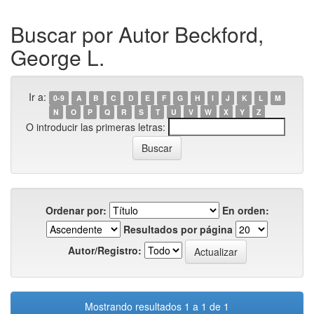
Buscar por Autor Beckford,
George L.
Ir a:
0-9
A
B
C
D
E
F
G
H
I
J
K
L
M
N
O
P
Q
R
S
T
U
V
W
X
Y
Z
O introducir las primeras letras:
Ordenar por:
En orden:
Resultados por página
Autor/Registro:
Mostrando resultados 1 a 1 de 1