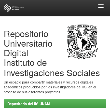
Skip
navigation
Repositorio
Universitario
Digital
Instituto de
Investigaciones Sociales
Un espacio para compartir materiales y recursos digitales
académicos producidos por los investigadores del IIS, en el
proceso de sus diferentes proyectos.
Repositorio del IIS-UNAM