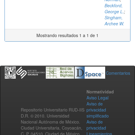
Beckford,
George L.
;
Singham,
Archee W.
Mostrando resultados 1 a 1 de 1
Comentarios
Normatividad
Aviso Legal
Aviso de
Repositorio Universitario RUD-IIS
privacidad
D.R. © 2010. Universidad
simplificado
Nacional Autónoma de México.
Aviso de
Ciudad Universitaria, Coyoacán,
privacidad
C. P. 04510, Ciudad de México,
Lineamientos