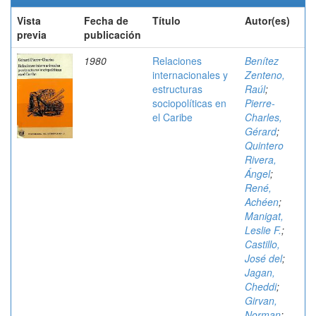
Vista
Fecha de
Título
Autor(es)
previa
publicación
1980
Relaciones
Benítez
internacionales y
Zenteno,
estructuras
Raúl
;
sociopolíticas en
Pierre-
el Caribe
Charles,
Gérard
;
Quintero
Rivera,
Ángel
;
René,
Achéen
;
Manigat,
Leslie F.
;
Castillo,
José del
;
Jagan,
Cheddi
;
Girvan,
Norman
;