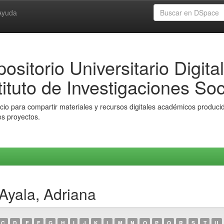
Ayuda
ositorio Universitario Digital
tituto de Investigaciones Soc
io para compartir materiales y recursos digitales académicos producido
es proyectos.
Ayala, Adriana
C
D
E
F
G
H
I
J
K
L
M
N
O
P
Q
R
S
T
U