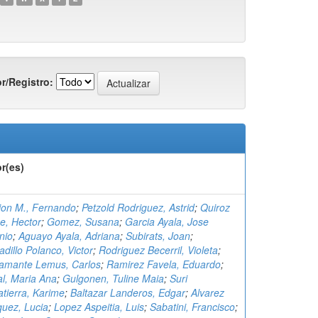
r/Registro:
r(es)
ion M., Fernando
;
Petzold Rodriguez, Astrid
;
Quiroz
e, Hector
;
Gomez, Susana
;
Garcia Ayala, Jose
nio
;
Aguayo Ayala, Adriana
;
Subirats, Joan
;
adillo Polanco, Victor
;
Rodriguez Becerril, Violeta
;
amante Lemus, Carlos
;
Ramirez Favela, Eduardo
;
al, Maria Ana
;
Gulgonen, Tuline Maia
;
Suri
atierra, Karime
;
Baltazar Landeros, Edgar
;
Alvarez
quez, Lucia
;
Lopez Aspeitia, Luis
;
Sabatini, Francisco
;