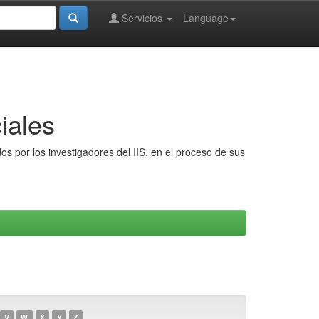
Servicios
Language
iales
s por los investigadores del IIS, en el proceso de sus
V
W
X
Y
Z