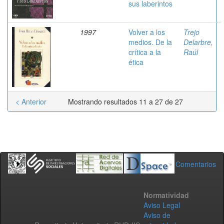
sus laberintos
1997
Volver a los
Trejo
medios. De la
Delarbre,
crítica a la
Raúl
ética
< Anterior
Mostrando resultados 11 a 27 de 27
Comentarios
Normatividad
Aviso Legal
Aviso de