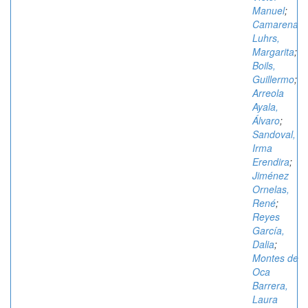
Manuel
;
Camarena
Luhrs,
Margarita
;
Boils,
Guillermo
;
Arreola
Ayala,
Álvaro
;
Sandoval,
Irma
Erendira
;
Jiménez
Ornelas,
René
;
Reyes
García,
Dalia
;
Montes de
Oca
Barrera,
Laura