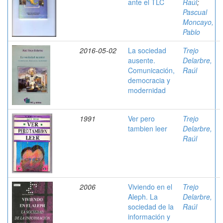
ante el TLC
Raúl
;
Pascual
Moncayo,
Pablo
2016-05-02
La sociedad
Trejo
ausente.
Delarbre,
Comunicación,
Raúl
democracia y
modernidad
1991
Ver pero
Trejo
tambien leer
Delarbre,
Raúl
2006
Viviendo en el
Trejo
Aleph. La
Delarbre,
sociedad de la
Raúl
información y