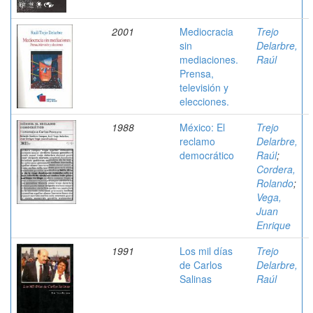
2001
Mediocracia
Trejo
sin
Delarbre,
mediaciones.
Raúl
Prensa,
televisión y
elecciones.
1988
México: El
Trejo
reclamo
Delarbre,
democrático
Raúl
;
Cordera,
Rolando
;
Vega,
Juan
Enrique
1991
Los mil días
Trejo
de Carlos
Delarbre,
Salinas
Raúl