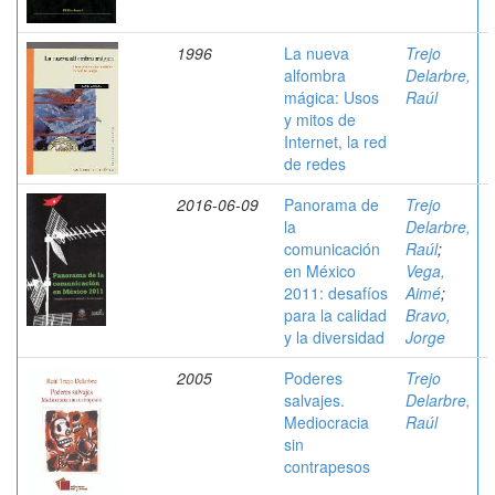
1996
La nueva
Trejo
alfombra
Delarbre,
mágica: Usos
Raúl
y mitos de
Internet, la red
de redes
2016-06-09
Panorama de
Trejo
la
Delarbre,
comunicación
Raúl
;
en México
Vega,
2011: desafíos
Aimé
;
para la calidad
Bravo,
y la diversidad
Jorge
2005
Poderes
Trejo
salvajes.
Delarbre,
Mediocracia
Raúl
sin
contrapesos