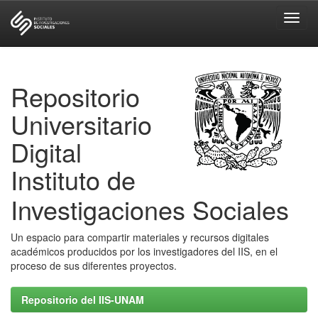
Skip
navigation
Repositorio
Universitario
Digital
Instituto de
Investigaciones Sociales
Un espacio para compartir materiales y recursos digitales
académicos producidos por los investigadores del IIS, en el
proceso de sus diferentes proyectos.
Repositorio del IIS-UNAM