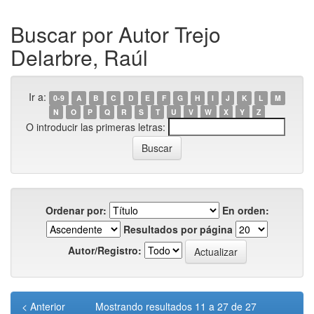
Buscar por Autor Trejo
Delarbre, Raúl
Ir a:
0-9
A
B
C
D
E
F
G
H
I
J
K
L
M
N
O
P
Q
R
S
T
U
V
W
X
Y
Z
O introducir las primeras letras:
Ordenar por:
En orden:
Resultados por página
Autor/Registro:
< Anterior
Mostrando resultados 11 a 27 de 27