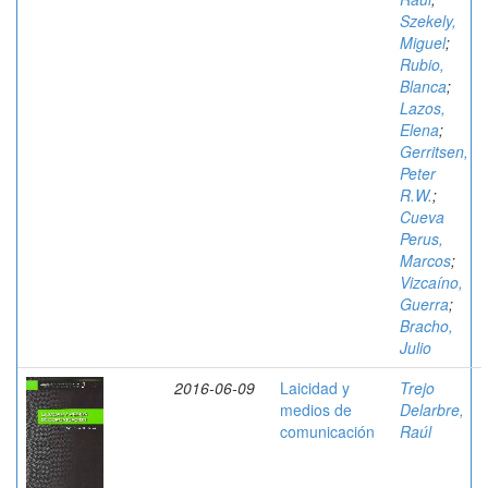
Szekely,
Miguel
;
Rubio,
Blanca
;
Lazos,
Elena
;
Gerritsen,
Peter
R.W.
;
Cueva
Perus,
Marcos
;
Vizcaíno,
Guerra
;
Bracho,
Julio
2016-06-09
Laicidad y
Trejo
medios de
Delarbre,
comunicación
Raúl