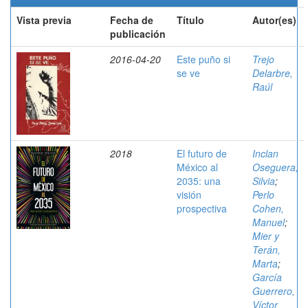
Vista previa
Fecha de
Título
Autor(es)
publicación
2016-04-20
Este puño si
Trejo
se ve
Delarbre,
Raúl
2018
El futuro de
Inclan
México al
Oseguera,
2035: una
Silvia
;
visión
Perlo
prospectiva
Cohen,
Manuel
;
Mier y
Terán,
Marta
;
García
Guerrero,
Víctor