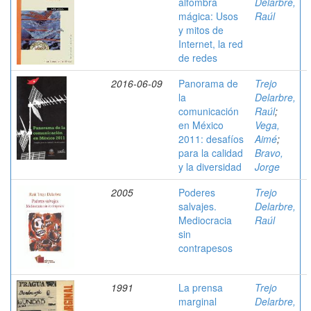
alfombra
Delarbre,
mágica: Usos
Raúl
y mitos de
Internet, la red
de redes
2016-06-09
Panorama de
Trejo
la
Delarbre,
comunicación
Raúl
;
en México
Vega,
2011: desafíos
Aimé
;
para la calidad
Bravo,
y la diversidad
Jorge
2005
Poderes
Trejo
salvajes.
Delarbre,
Mediocracia
Raúl
sin
contrapesos
1991
La prensa
Trejo
marginal
Delarbre,