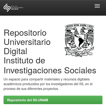
Skip
navigation
Repositorio
Universitario
Digital
Instituto de
Investigaciones Sociales
Un espacio para compartir materiales y recursos digitales
académicos producidos por los investigadores del IIS, en el
proceso de sus diferentes proyectos.
Repositorio del IIS-UNAM