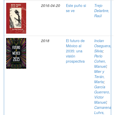
2016-04-20
Este puño si
Trejo
se ve
Delarbre,
Raúl
2018
El futuro de
Inclan
México al
Oseguera,
2035: una
Silvia
;
visión
Perlo
prospectiva
Cohen,
Manuel
;
Mier y
Terán,
Marta
;
García
Guerrero,
Víctor
Manuel
;
Camarena
Luhrs,