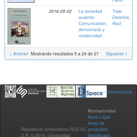
2016-05-02
La sociedad
Trejo
ausente.
Delarbre,
Comunicación,
Raúl
democracia y
modernidad
< Anterior
Mostrando resultados 5 a 24 de 27
Siguiente >
Comentarios
Normatividad
Aviso Legal
Aviso de
Repositorio Universitario RUD-IIS
privacidad
D.R. © 2010. Universidad
simplificado