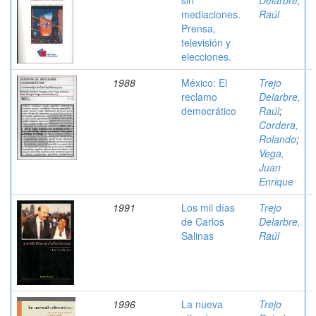
sin
Delarbre,
mediaciones.
Raúl
Prensa,
televisión y
elecciones.
1988
México: El
Trejo
reclamo
Delarbre,
democrático
Raúl
;
Cordera,
Rolando
;
Vega,
Juan
Enrique
1991
Los mil días
Trejo
de Carlos
Delarbre,
Salinas
Raúl
1996
La nueva
Trejo