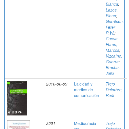
Blanca
;
Lazos,
Elena
;
Gerritsen,
Peter
R.W.
;
Cueva
Perus,
Marcos
;
Vizcaíno,
Guerra
;
Bracho,
Julio
2016-06-09
Laicidad y
Trejo
medios de
Delarbre,
comunicación
Raúl
2001
Mediocracia
Trejo