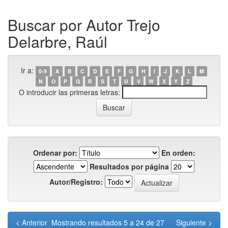
Buscar por Autor Trejo
Delarbre, Raúl
Ir a:
0-9
A
B
C
D
E
F
G
H
I
J
K
L
M
N
O
P
Q
R
S
T
U
V
W
X
Y
Z
O introducir las primeras letras:
Ordenar por:
En orden:
Resultados por página
Autor/Registro:
< Anterior
Mostrando resultados 5 a 24 de 27
Siguiente >