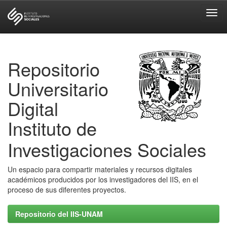
Skip
navigation
Repositorio
Universitario
Digital
Instituto de
Investigaciones Sociales
Un espacio para compartir materiales y recursos digitales
académicos producidos por los investigadores del IIS, en el
proceso de sus diferentes proyectos.
Repositorio del IIS-UNAM