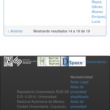
Reyes,
Gibrán
;
Álvarez
Enríquez,
Lucía
< Anterior
Mostrando resultados 14 a 19 de 19
Comentarios
Normatividad
Aviso Legal
Aviso de
Repositorio Universitario RUD-IIS
privacidad
D.R. © 2010. Universidad
simplificado
Nacional Autónoma de México.
Aviso de
Ciudad Universitaria, Coyoacán,
privacidad