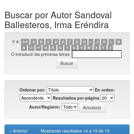
Buscar por Autor Sandoval
Ballesteros, Irma Eréndira
Ir a:
0-9
A
B
C
D
E
F
G
H
I
J
K
L
M
N
O
P
Q
R
S
T
U
V
W
X
Y
Z
O introducir las primeras letras:
Ordenar por:
En orden:
Resultados por página
Autor/Registro:
< Anterior
Mostrando resultados 14 a 19 de 19