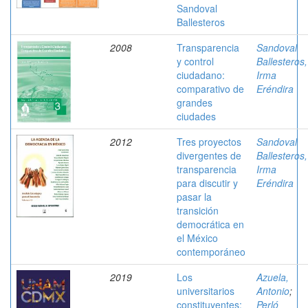
Sandoval
Ballesteros
2008
Transparencia
Sandoval
y control
Ballesteros,
ciudadano:
Irma
comparativo de
Eréndira
grandes
ciudades
2012
Tres proyectos
Sandoval
divergentes de
Ballesteros,
transparencia
Irma
para discutir y
Eréndira
pasar la
transición
democrática en
el México
contemporáneo
2019
Los
Azuela,
universitarios
Antonio
;
constituyentes:
Perló