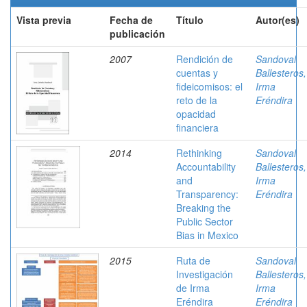
Vista previa
Fecha de
Título
Autor(es)
publicación
2007
Rendición de
Sandoval
cuentas y
Ballesteros,
fideicomisos: el
Irma
reto de la
Eréndira
opacidad
financiera
2014
Rethinking
Sandoval
Accountability
Ballesteros,
and
Irma
Transparency:
Eréndira
Breaking the
Public Sector
Bias in Mexico
2015
Ruta de
Sandoval
Investigación
Ballesteros,
de Irma
Irma
Eréndira
Eréndira