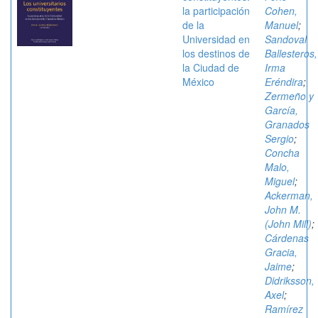
la participación
Cohen,
de la
Manuel
;
Universidad en
Sandoval
los destinos de
Ballesteros,
la Ciudad de
Irma
México
Eréndira
;
Zermeño y
García,
Granados
Sergio
;
Concha
Malo,
Miguel
;
Ackerman,
John M.
(John Mill)
;
Cárdenas
Gracia,
Jaime
;
Didriksson,
Axel
;
Ramírez