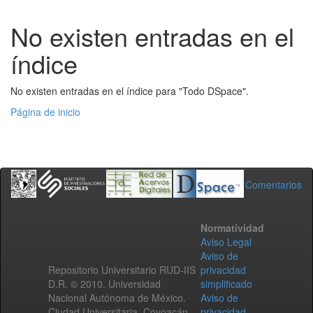
No existen entradas en el
índice
No existen entradas en el índice para "Todo DSpace".
Página de inicio
Comentarios
Normatividad
Aviso Legal
Aviso de
Repositorio Universitario RUD-IIS
privacidad
D.R. © 2010. Universidad
simplificado
Nacional Autónoma de México.
Aviso de
Ciudad Universitaria, Coyoacán,
privacidad