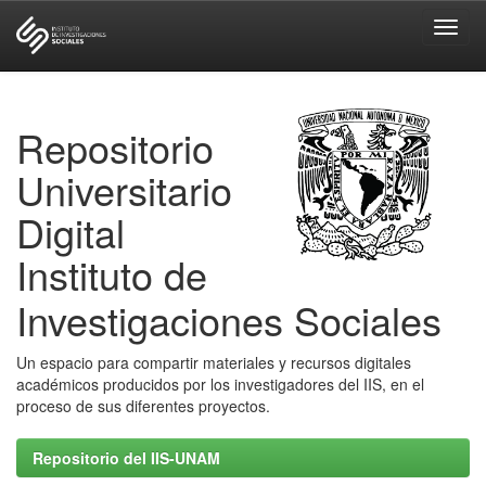
Skip
navigation
Repositorio
Universitario
Digital
Instituto de
Investigaciones Sociales
Un espacio para compartir materiales y recursos digitales
académicos producidos por los investigadores del IIS, en el
proceso de sus diferentes proyectos.
Repositorio del IIS-UNAM