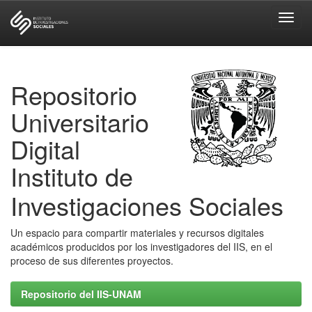
Skip
navigation
Repositorio
Universitario
Digital
Instituto de
Investigaciones Sociales
Un espacio para compartir materiales y recursos digitales
académicos producidos por los investigadores del IIS, en el
proceso de sus diferentes proyectos.
Repositorio del IIS-UNAM