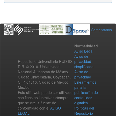
Comentarios
Normatividad
Aviso Legal
Aviso de
Repositorio Universitario RUD-IIS
privacidad
D.R. © 2010. Universidad
simplificado
Nacional Autónoma de México.
Aviso de
Ciudad Universitaria, Coyoacán,
privacidad
C. P. 04510, Ciudad de México,
Lineamientos
México.
para la
Este sitio web puede ser utilizado
publicación de
con fines no lucrativos siempre
contenidos
que se cite la fuente de
digitales
conformidad con el
AVISO
Políticas del
LEGAL
.
Repositorio