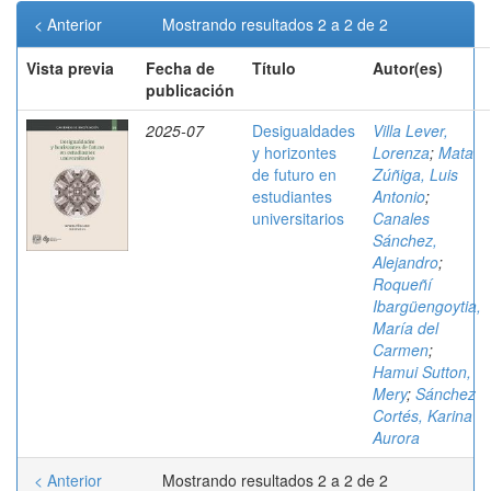
< Anterior
Mostrando resultados 2 a 2 de 2
Vista previa
Fecha de
Título
Autor(es)
publicación
2025-07
Desigualdades
Villa Lever,
y horizontes
Lorenza
;
Mata
de futuro en
Zúñiga, Luis
estudiantes
Antonio
;
universitarios
Canales
Sánchez,
Alejandro
;
Roqueñí
Ibargüengoytia,
María del
Carmen
;
Hamui Sutton,
Mery
;
Sánchez
Cortés, Karina
Aurora
< Anterior
Mostrando resultados 2 a 2 de 2