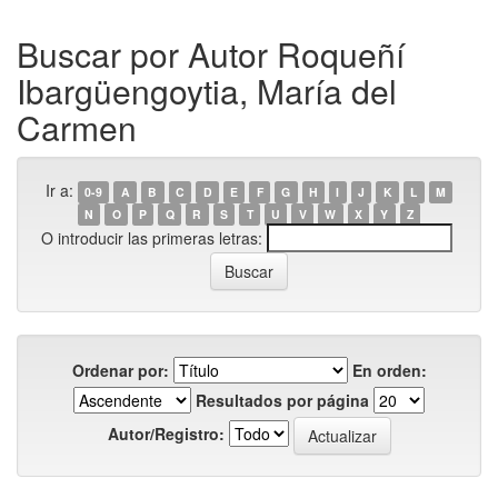
Buscar por Autor Roqueñí
Ibargüengoytia, María del
Carmen
Ir a:
0-9
A
B
C
D
E
F
G
H
I
J
K
L
M
N
O
P
Q
R
S
T
U
V
W
X
Y
Z
O introducir las primeras letras:
Ordenar por:
En orden:
Resultados por página
Autor/Registro: