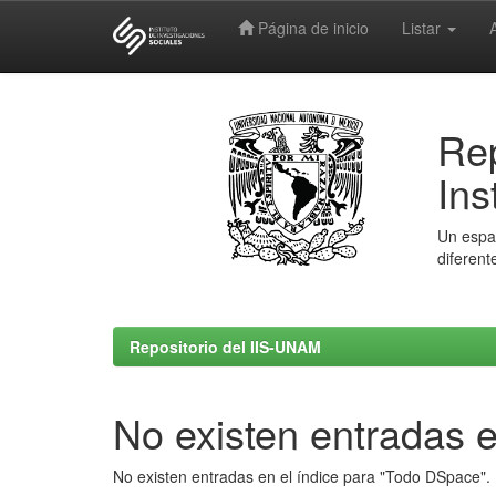
Página de inicio
Listar
Skip
navigation
Rep
Ins
Un espac
diferent
Repositorio del IIS-UNAM
No existen entradas e
No existen entradas en el índice para "Todo DSpace".