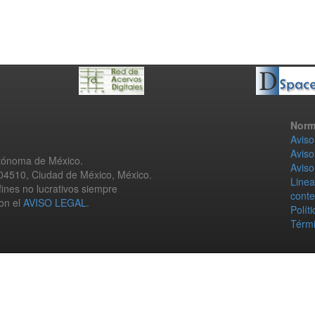
Norm
Aviso
Aviso
utónoma de México.
Aviso
 04510, Ciudad de México, México.
Linea
fines no lucrativos siempre
conte
con el
AVISO LEGAL
.
Polít
Térmi