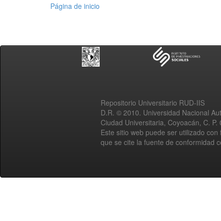
Página de inicio
Repositorio Universitario RUD-IIS
D.R. © 2010. Universidad Nacional A
Ciudad Universitaria, Coyoacán, C. P.
Este sitio web puede ser utilizado con 
que se cite la fuente de conformidad 