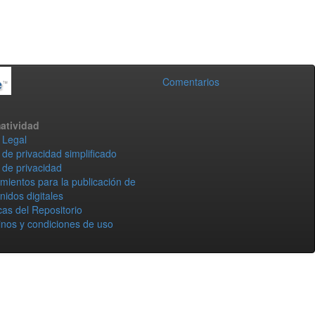
Comentarios
atividad
 Legal
 de privacidad simplificado
 de privacidad
mientos para la publicación de
nidos digitales
icas del Repositorio
nos y condiciones de uso