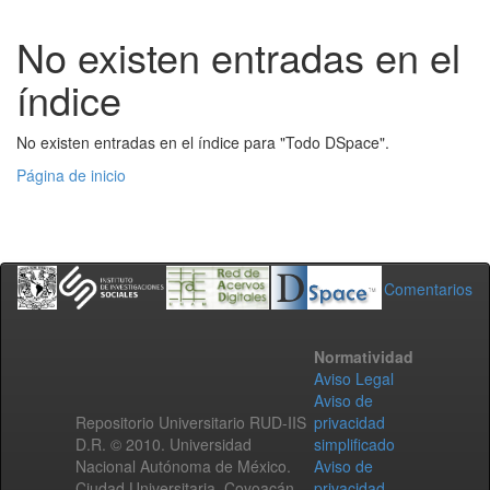
No existen entradas en el
índice
No existen entradas en el índice para "Todo DSpace".
Página de inicio
Comentarios
Normatividad
Aviso Legal
Aviso de
Repositorio Universitario RUD-IIS
privacidad
D.R. © 2010. Universidad
simplificado
Nacional Autónoma de México.
Aviso de
Ciudad Universitaria, Coyoacán,
privacidad