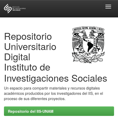
Skip
navigation
Repositorio
Universitario
Digital
Instituto de
Investigaciones Sociales
Un espacio para compartir materiales y recursos digitales
académicos producidos por los investigadores del IIS, en el
proceso de sus diferentes proyectos.
Repositorio del IIS-UNAM