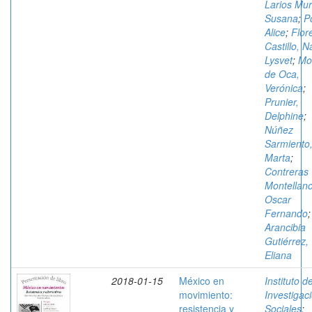
Larios Muri
Susana
;
P
Alice
;
Flor
Castillo, 
Lysvet
;
Mo
de Oca,
Verónica
;
Prunier,
Delphine
;
Núñez
Sarmiento
Marta
;
Contreras
Montellano
Oscar
Fernando
;
Arancibia
Gutiérrez,
Eliana
2018-01-15
México en
Instituto d
movimiento:
Investigac
resistencia y
Sociales
;