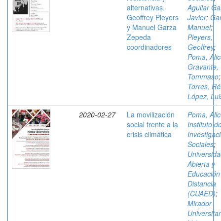
alternativas.
Aguilar Ga
Geoffrey Pleyers
Javier
;
Gar
y Manuel Garza
Manuel
;
Zepeda
Pleyers,
coordinadores
Geoffrey
;
Poma, Ali
Gravante,
Tommaso
;
Torres, R
López, Lui
2020-02-27
La movilización
Poma, Ali
social frente a la
Instituto d
crisis climática
Investigac
Sociales
;
Universid
Abierta y
Educación
Distancia
(CUAED)
;
Mirador
Universitar