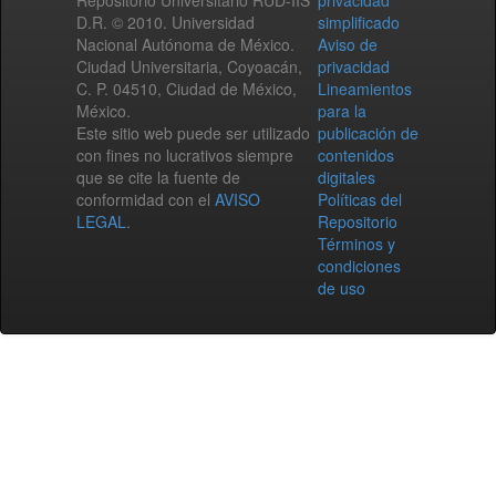
Repositorio Universitario RUD-IIS
privacidad
D.R. © 2010. Universidad
simplificado
Nacional Autónoma de México.
Aviso de
Ciudad Universitaria, Coyoacán,
privacidad
C. P. 04510, Ciudad de México,
Lineamientos
México.
para la
Este sitio web puede ser utilizado
publicación de
con fines no lucrativos siempre
contenidos
que se cite la fuente de
digitales
conformidad con el
AVISO
Políticas del
LEGAL
.
Repositorio
Términos y
condiciones
de uso