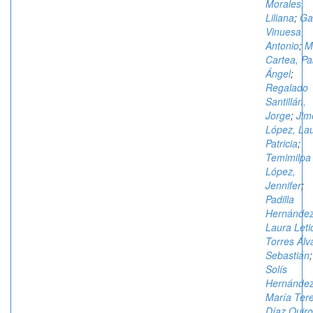
Morales,
Liliana
;
Ga
Vinuesa,
Antonio
;
M
Cartea, Pa
Ángel
;
Regalado
Santillán,
Jorge
;
Jim
López, La
Patricia
;
Temimilpa
López,
Jennifer
;
Padilla
Hernández
Laura Leti
Torres Álv
Sebastián
;
Solís
Hernández
María Ter
Díaz Quiro