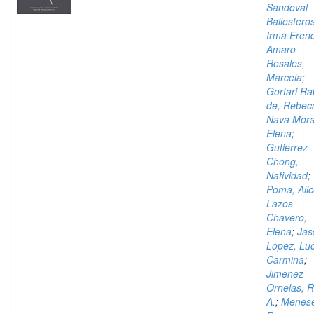
Sandoval
Ballesteros
Irma Erend
Amaro
Rosales,
Marcela
;
Gortari Ra
de, Rebec
Nava Mora
Elena
;
Gutierrez
Chong,
Natividad
;
Poma, Ali
Lazos
Chavero,
Elena
;
Jas
Lopez, Luc
Carmina
;
Jimenez
Ornelas, 
A.
;
Menes