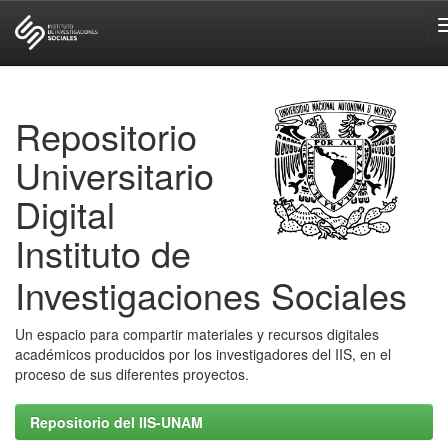
Skip
navigation
Repositorio
Universitario
Digital
Instituto de
Investigaciones Sociales
Un espacio para compartir materiales y recursos digitales
académicos producidos por los investigadores del IIS, en el
proceso de sus diferentes proyectos.
Repositorio del IIS-UNAM