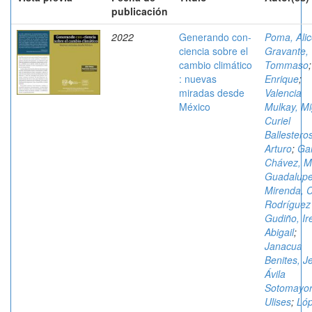
publicación
2022
Generando con-
Poma, Ali
ciencia sobre el
Gravante,
cambio climático
Tommaso
: nuevas
Enrique
;
miradas desde
Valencia
México
Mulkay, Mi
Curiel
Ballesteros
Arturo
;
Ga
Chávez, M
Guadalup
Mirenda, 
Rodríguez
Gudiño, Ir
Abigail
;
Janacua
Benites, J
Ávila
Sotomayor
Ulises
;
Ló