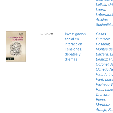
Leticia
;
Uri
Laura
;
Laboratori
Artistas
Sostenible
2025-01
Investigación
Casas
social en
Guerrero,
interacción
Rosalba
;
Tensiones,
Montes de
debates y
Barrera, L
dilemas
Beatriz
;
Ru
Coronel, Al
Olmedo Ne
Raúl Anth
Paré, Luis
Pacheco-V
Raul
;
Lazo
Chavero,
Elena
;
Martínez
Araujo, Za