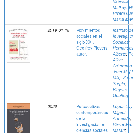
Valencia
Mulkay, Mi
Rivera Gar
María Itzel
2019-01-18
Movimientos
Instituto d
sociales en el
Investigac
siglo XXI.
Sociales
;
Geoffrey Pleyers
Hernández
autor.
Alberto
;
P
Alice
;
Ackerman,
John M. (
Mill)
;
Zerm
Sergio
;
Pleyers,
Geoffrey
2020
Perspectivas
López Ley
contemporáneas
Miguel
de la
Armando
;
investigación en
Pierre Man
ciencias sociales
Matari
;