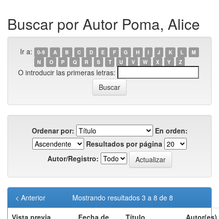
Buscar por Autor Poma, Alice
Ir a:
0-9
A
B
C
D
E
F
G
H
I
J
K
L
M
N
O
P
Q
R
S
T
U
V
W
X
Y
Z
O introducir las primeras letras:
Ordenar por:
En orden:
Resultados por página
Autor/Registro:
< Anterior
Mostrando resultados 3 a 8 de 8
Vista previa
Fecha de
Título
Autor(es)