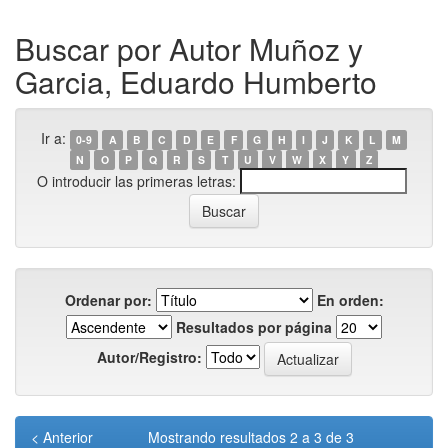
Buscar por Autor Muñoz y
Garcia, Eduardo Humberto
Ir a:
0-9
A
B
C
D
E
F
G
H
I
J
K
L
M
N
O
P
Q
R
S
T
U
V
W
X
Y
Z
O introducir las primeras letras:
Ordenar por:
En orden:
Resultados por página
Autor/Registro:
< Anterior
Mostrando resultados 2 a 3 de 3