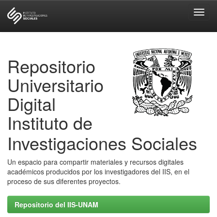
Skip
navigation
Repositorio
Universitario
Digital
Instituto de
Investigaciones Sociales
Un espacio para compartir materiales y recursos digitales
académicos producidos por los investigadores del IIS, en el
proceso de sus diferentes proyectos.
Repositorio del IIS-UNAM