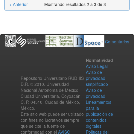
< Anterior
Mostrando resultados 2 a 3 de 3
Comentarios
Normatividad
Aviso Legal
Aviso de
Repositorio Universitario RUD-IIS
privacidad
D.R. © 2010. Universidad
simplificado
Nacional Autónoma de México.
Aviso de
Ciudad Universitaria, Coyoacán,
privacidad
C. P. 04510, Ciudad de México,
Lineamientos
México.
para la
Este sitio web puede ser utilizado
publicación de
con fines no lucrativos siempre
contenidos
que se cite la fuente de
digitales
conformidad con el
AVISO
Políticas del