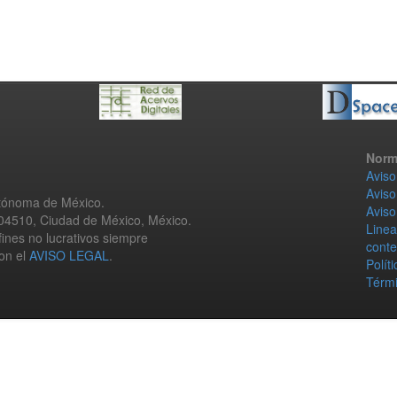
Norm
Aviso
Aviso
utónoma de México.
Aviso
 04510, Ciudad de México, México.
Linea
fines no lucrativos siempre
conte
con el
AVISO LEGAL
.
Polít
Térmi