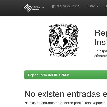
Página de inicio
Listar
Skip
navigation
Rep
Ins
Un espac
diferent
Repositorio del IIS-UNAM
No existen entradas e
No existen entradas en el índice para "Todo DSpace".