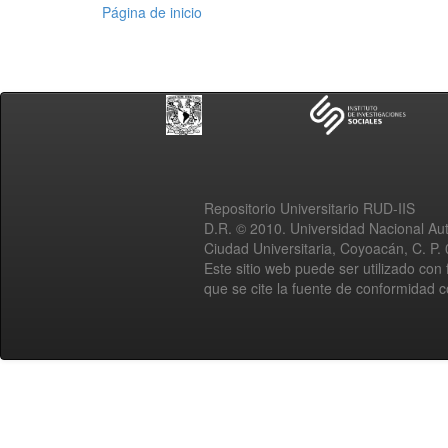
Página de inicio
Repositorio Universitario RUD-IIS
D.R. © 2010. Universidad Nacional A
Ciudad Universitaria, Coyoacán, C. P.
Este sitio web puede ser utilizado con 
que se cite la fuente de conformidad 