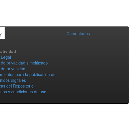
Comentarios
atividad
 Legal
 de privacidad simplificado
 de privacidad
mientos para la publicación de
nidos digitales
icas del Repositorio
nos y condiciones de uso