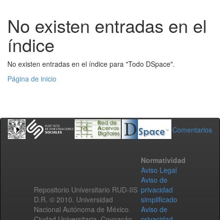
No existen entradas en el
índice
No existen entradas en el índice para "Todo DSpace".
Página de inicio
Comentarios
Normatividad
Aviso Legal
Aviso de
Repositorio Universitario RUD-IIS
privacidad
D.R. © 2010. Universidad
simplificado
Nacional Autónoma de México.
Aviso de
Ciudad Universitaria, Coyoacán,
privacidad