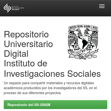
Skip
navigation
Repositorio
Universitario
Digital
Instituto de
Investigaciones Sociales
Un espacio para compartir materiales y recursos digitales
académicos producidos por los investigadores del IIS, en el
proceso de sus diferentes proyectos.
Repositorio del IIS-UNAM