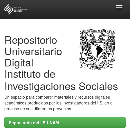
Skip
navigation
Repositorio
Universitario
Digital
Instituto de
Investigaciones Sociales
Un espacio para compartir materiales y recursos digitales
académicos producidos por los investigadores del IIS, en el
proceso de sus diferentes proyectos.
Repositorio del IIS-UNAM