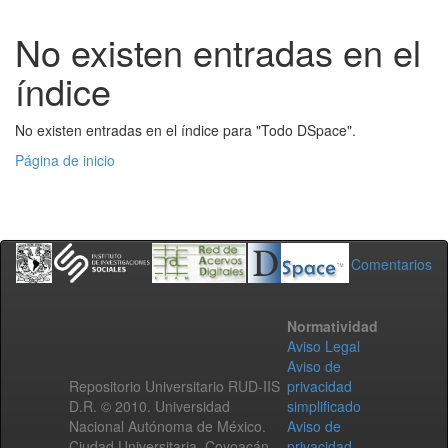
No existen entradas en el
índice
No existen entradas en el índice para "Todo DSpace".
Página de inicio
Comentarios
Normatividad
Aviso Legal
Aviso de
Repositorio Universitario RUD-IIS
privacidad
D.R. © 2010. Universidad
simplificado
Nacional Autónoma de México.
Aviso de
Ciudad Universitaria, Coyoacán,
privacidad