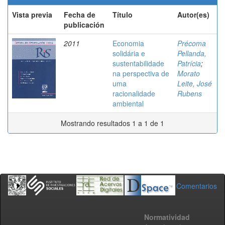
Vista previa
Fecha de
Título
Autor(es)
publicación
2011
Economia
Précoma
solidária e
Pellanda,
sustentabilidade
Patrícia
;
na perspectiva de
Morato
uma
Leite, José
racionalidade
Rubens
ambiental
Mostrando resultados 1 a 1 de 1
Comentarios
Normatividad