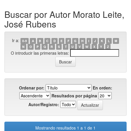
Buscar por Autor Morato Leite,
José Rubens
Ir a:
0-9
A
B
C
D
E
F
G
H
I
J
K
L
M
N
O
P
Q
R
S
T
U
V
W
X
Y
Z
O introducir las primeras letras:
Ordenar por:
En orden:
Resultados por página
Autor/Registro:
Mostrando resultados 1 a 1 de 1