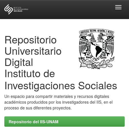
Skip
navigation
Repositorio
Universitario
Digital
Instituto de
Investigaciones Sociales
Un espacio para compartir materiales y recursos digitales
académicos producidos por los investigadores del IIS, en el
proceso de sus diferentes proyectos.
Repositorio del IIS-UNAM