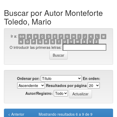
Buscar por Autor Monteforte
Toledo, Mario
Ir a:
0-9
A
B
C
D
E
F
G
H
I
J
K
L
M
N
O
P
Q
R
S
T
U
V
W
X
Y
Z
O introducir las primeras letras:
Ordenar por:
En orden:
Resultados por página
Autor/Registro:
< Anterior
Mostrando resultados 6 a 9 de 9