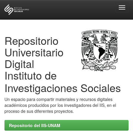
Skip
navigation
Repositorio
Universitario
Digital
Instituto de
Investigaciones Sociales
Un espacio para compartir materiales y recursos digitales
académicos producidos por los investigadores del IIS, en el
proceso de sus diferentes proyectos.
Repositorio del IIS-UNAM