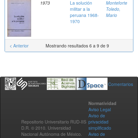
1973
La solución
Monteforte
militar a la
Toledo,
peruana 1968-
Mario
1970
< Anterior
Mostrando resultados 6 a 9 de 9
Comentarios
Normatividad
Aviso Legal
Aviso de
Repositorio Universitario RUD-IIS
privacidad
D.R. © 2010. Universidad
simplificado
Nacional Autónoma de México.
Aviso de