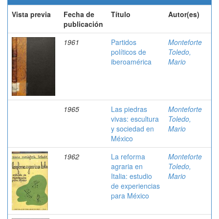
Vista previa
Fecha de
Título
Autor(es)
publicación
1961
Partidos
Monteforte
políticos de
Toledo,
iberoamérica
Mario
1965
Las piedras
Monteforte
vivas: escultura
Toledo,
y sociedad en
Mario
México
1962
La reforma
Monteforte
agraria en
Toledo,
Italia: estudio
Mario
de experiencias
para México