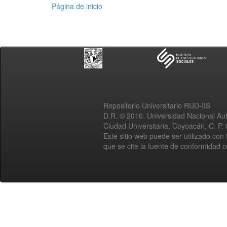
Página de inicio
Repositorio Universitario RUD-IIS
D.R. © 2010. Universidad Nacional A
Ciudad Universitaria, Coyoacán, C. P.
Este sitio web puede ser utilizado con 
que se cite la fuente de conformidad 