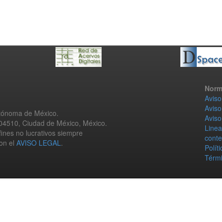
Norm
Aviso
Aviso
utónoma de México.
Aviso
 04510, Ciudad de México, México.
Linea
fines no lucrativos siempre
conte
con el
AVISO LEGAL
.
Polít
Térmi