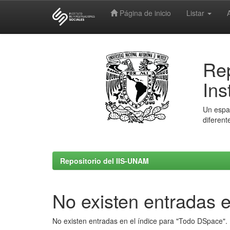
Página de inicio
Listar
Skip
navigation
Rep
Ins
Un espac
diferent
Repositorio del IIS-UNAM
No existen entradas e
No existen entradas en el índice para "Todo DSpace".