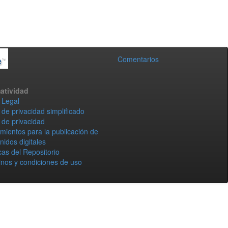
Comentarios
atividad
 Legal
 de privacidad simplificado
 de privacidad
mientos para la publicación de
nidos digitales
icas del Repositorio
nos y condiciones de uso