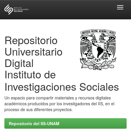
Skip
navigation
Repositorio
Universitario
Digital
Instituto de
Investigaciones Sociales
Un espacio para compartir materiales y recursos digitales
académicos producidos por los investigadores del IIS, en el
proceso de sus diferentes proyectos.
Repositorio del IIS-UNAM