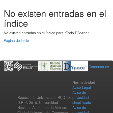
No existen entradas en el
índice
No existen entradas en el índice para "Todo DSpace".
Página de inicio
Comentarios
Normatividad
Aviso Legal
Aviso de
Repositorio Universitario RUD-IIS
privacidad
D.R. © 2010. Universidad
simplificado
Nacional Autónoma de México.
Aviso de
Ciudad Universitaria, Coyoacán,
privacidad