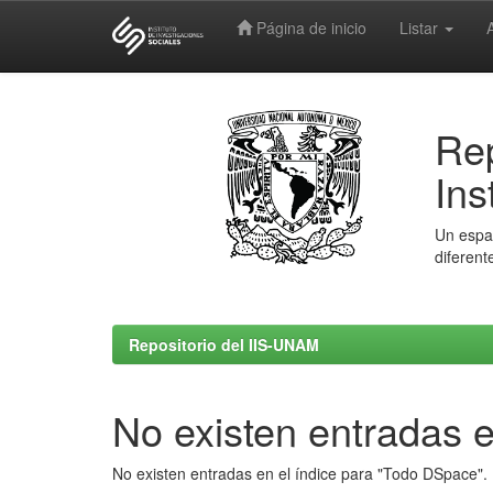
Página de inicio
Listar
Skip
navigation
Rep
Ins
Un espac
diferent
Repositorio del IIS-UNAM
No existen entradas e
No existen entradas en el índice para "Todo DSpace".