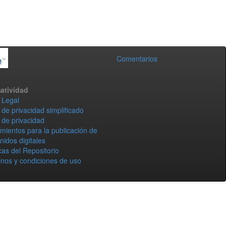
Comentarios
atividad
 Legal
 de privacidad simplificado
 de privacidad
mientos para la publicación de
nidos digitales
icas del Repositorio
nos y condiciones de uso