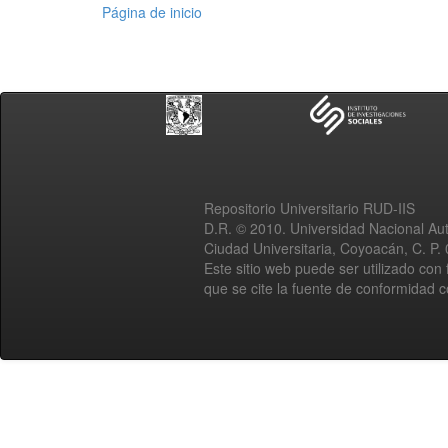
Página de inicio
Repositorio Universitario RUD-IIS
D.R. © 2010. Universidad Nacional A
Ciudad Universitaria, Coyoacán, C. P.
Este sitio web puede ser utilizado con 
que se cite la fuente de conformidad 