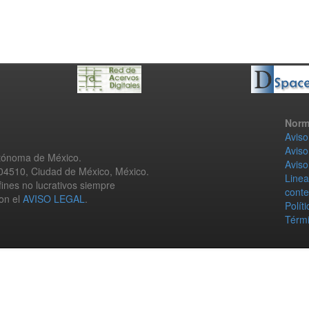
Norm
Aviso
Aviso
utónoma de México.
Aviso
 04510, Ciudad de México, México.
Linea
fines no lucrativos siempre
conte
con el
AVISO LEGAL
.
Polít
Térmi