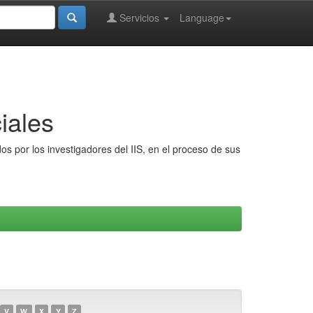
Servicios
Language
iales
s por los investigadores del IIS, en el proceso de sus
V
W
X
Y
Z