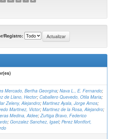
r/Registro:
r(es)
es Mercado, Bertha Georgina
;
Nava L., E. Fernando
;
z de Llano, Hector
;
Caballero Quevedo, Otila Maria
;
lar Zeleny, Alejandro
;
Martinez Ayala, Jorge Amos
;
edo Martinez, Victor
;
Martinez de la Rosa, Alejandro
;
eras Medina, Aidee
;
Zuñiga Bravo, Federico
ardo
;
Gonzalez Sanchez, Igael
;
Perez Montfort,
rdo