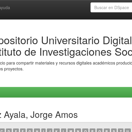
Ayuda
ositorio Universitario Digital
tituto de Investigaciones Soc
io para compartir materiales y recursos digitales académicos producido
es proyectos.
z Ayala, Jorge Amos
C
D
E
F
G
H
I
J
K
L
M
N
O
P
Q
R
S
T
U