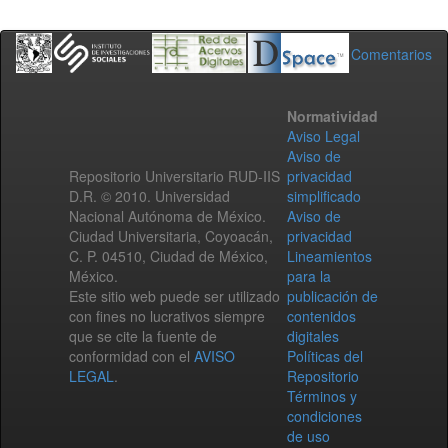
Comentarios
Normatividad
Aviso Legal
Aviso de
Repositorio Universitario RUD-IIS
privacidad
D.R. © 2010. Universidad
simplificado
Nacional Autónoma de México.
Aviso de
Ciudad Universitaria, Coyoacán,
privacidad
C. P. 04510, Ciudad de México,
Lineamientos
México.
para la
Este sitio web puede ser utilizado
publicación de
con fines no lucrativos siempre
contenidos
que se cite la fuente de
digitales
conformidad con el
AVISO
Políticas del
LEGAL
.
Repositorio
Términos y
condiciones
de uso