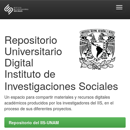
Skip
navigation
Repositorio
Universitario
Digital
Instituto de
Investigaciones Sociales
Un espacio para compartir materiales y recursos digitales
académicos producidos por los investigadores del IIS, en el
proceso de sus diferentes proyectos.
Repositorio del IIS-UNAM