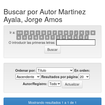
Buscar por Autor Martinez
Ayala, Jorge Amos
Ir a:
0-9
A
B
C
D
E
F
G
H
I
J
K
L
M
N
O
P
Q
R
S
T
U
V
W
X
Y
Z
O introducir las primeras letras:
Ordenar por:
En orden:
Resultados por página
Autor/Registro:
Mostrando resultados 1 a 1 de 1