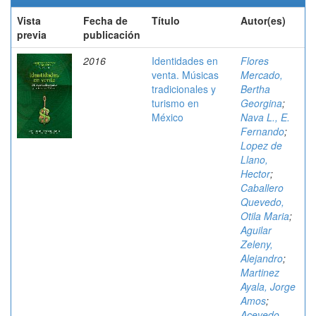
Vista
Fecha de
Título
Autor(es)
previa
publicación
2016
Identidades en
Flores
venta. Músicas
Mercado,
tradicionales y
Bertha
turismo en
Georgina
;
México
Nava L., E.
Fernando
;
Lopez de
Llano,
Hector
;
Caballero
Quevedo,
Otila Maria
;
Aguilar
Zeleny,
Alejandro
;
Martinez
Ayala, Jorge
Amos
;
Acevedo