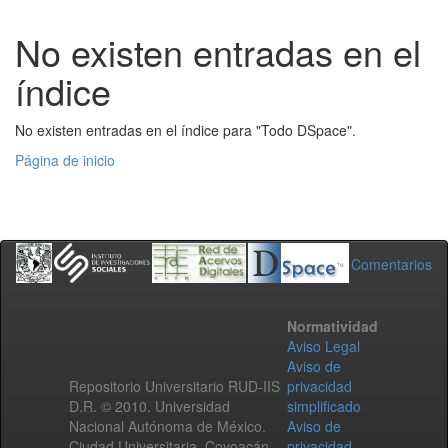
No existen entradas en el
índice
No existen entradas en el índice para "Todo DSpace".
Página de inicio
Comentarios
Normatividad
Aviso Legal
Aviso de
Repositorio Universitario RUD-IIS
privacidad
D.R. © 2010. Universidad
simplificado
Nacional Autónoma de México.
Aviso de
Ciudad Universitaria, Coyoacán,
privacidad