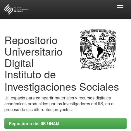
Skip
navigation
Repositorio
Universitario
Digital
Instituto de
Investigaciones Sociales
Un espacio para compartir materiales y recursos digitales
académicos producidos por los investigadores del IIS, en el
proceso de sus diferentes proyectos.
Repositorio del IIS-UNAM