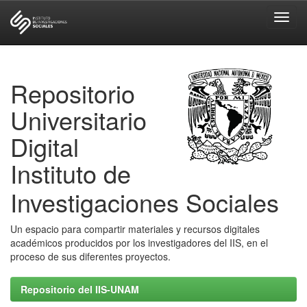
Skip
navigation
Repositorio
Universitario
Digital
Instituto de
Investigaciones Sociales
Un espacio para compartir materiales y recursos digitales
académicos producidos por los investigadores del IIS, en el
proceso de sus diferentes proyectos.
Repositorio del IIS-UNAM