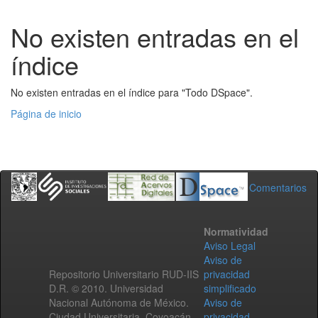
No existen entradas en el
índice
No existen entradas en el índice para "Todo DSpace".
Página de inicio
Comentarios
Normatividad
Aviso Legal
Aviso de
Repositorio Universitario RUD-IIS
privacidad
D.R. © 2010. Universidad
simplificado
Nacional Autónoma de México.
Aviso de
Ciudad Universitaria, Coyoacán,
privacidad