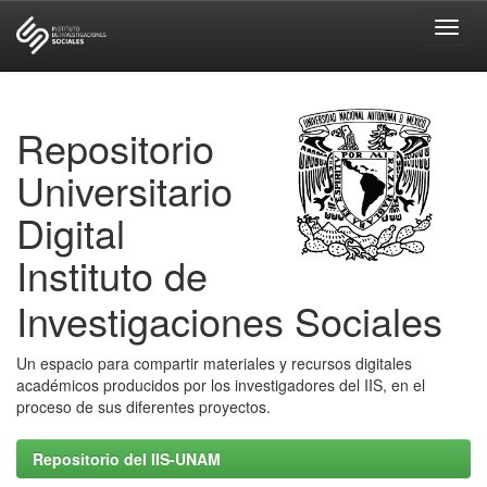
Skip
navigation
Repositorio
Universitario
Digital
Instituto de
Investigaciones Sociales
Un espacio para compartir materiales y recursos digitales
académicos producidos por los investigadores del IIS, en el
proceso de sus diferentes proyectos.
Repositorio del IIS-UNAM