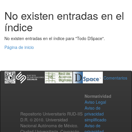
No existen entradas en el
índice
No existen entradas en el índice para "Todo DSpace".
Página de inicio
Comentarios
Normatividad
Aviso Legal
Aviso de
Repositorio Universitario RUD-IIS
privacidad
D.R. © 2010. Universidad
simplificado
Nacional Autónoma de México.
Aviso de
Ciudad Universitaria, Coyoacán,
privacidad