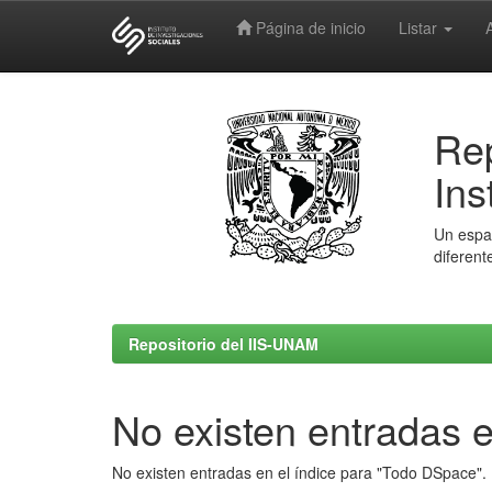
Página de inicio
Listar
Skip
navigation
Rep
Ins
Un espac
diferent
Repositorio del IIS-UNAM
No existen entradas e
No existen entradas en el índice para "Todo DSpace".