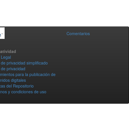
Comentarios
atividad
 Legal
 de privacidad simplificado
 de privacidad
mientos para la publicación de
nidos digitales
icas del Repositorio
nos y condiciones de uso