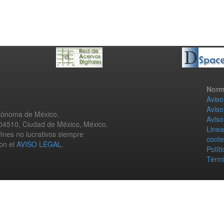
Norm
Aviso
Aviso
utónoma de México.
Aviso
 04510, Ciudad de México, México.
Linea
fines no lucrativos siempre
conte
con el
AVISO LEGAL
.
Polít
Térmi