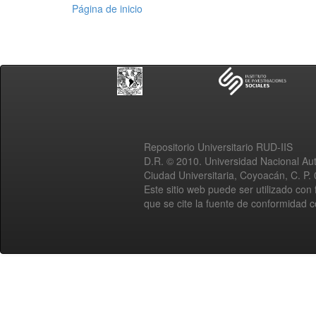
Página de inicio
Repositorio Universitario RUD-IIS
D.R. © 2010. Universidad Nacional A
Ciudad Universitaria, Coyoacán, C. P.
Este sitio web puede ser utilizado con 
que se cite la fuente de conformidad 