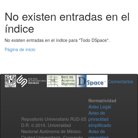
No existen entradas en el
índice
No existen entradas en el índice para "Todo DSpace".
Página de inicio
Comentarios
Normatividad
Aviso Legal
Aviso de
Repositorio Universitario RUD-IIS
privacidad
D.R. © 2010. Universidad
simplificado
Nacional Autónoma de México.
Aviso de
Ciudad Universitaria, Coyoacán,
privacidad