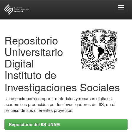
Skip
navigation
Repositorio
Universitario
Digital
Instituto de
Investigaciones Sociales
Un espacio para compartir materiales y recursos digitales
académicos producidos por los investigadores del IIS, en el
proceso de sus diferentes proyectos.
Repositorio del IIS-UNAM