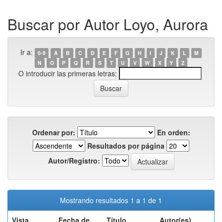
Buscar por Autor Loyo, Aurora
Ir a:
0-9
A
B
C
D
E
F
G
H
I
J
K
L
M
N
O
P
Q
R
S
T
U
V
W
X
Y
Z
O introducir las primeras letras:
Ordenar por:
En orden:
Resultados por página
Autor/Registro:
Mostrando resultados 1 a 1 de 1
Vista
Fecha de
Título
Autor(es)