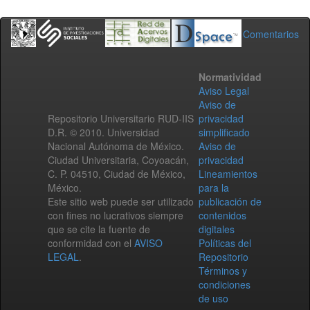
Comentarios
Normatividad
Aviso Legal
Aviso de
Repositorio Universitario RUD-IIS
privacidad
D.R. © 2010. Universidad
simplificado
Nacional Autónoma de México.
Aviso de
Ciudad Universitaria, Coyoacán,
privacidad
C. P. 04510, Ciudad de México,
Lineamientos
México.
para la
Este sitio web puede ser utilizado
publicación de
con fines no lucrativos siempre
contenidos
que se cite la fuente de
digitales
conformidad con el
AVISO
Políticas del
LEGAL
.
Repositorio
Términos y
condiciones
de uso