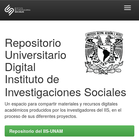
Skip
navigation
Repositorio
Universitario
Digital
Instituto de
Investigaciones Sociales
Un espacio para compartir materiales y recursos digitales
académicos producidos por los investigadores del IIS, en el
proceso de sus diferentes proyectos.
Repositorio del IIS-UNAM