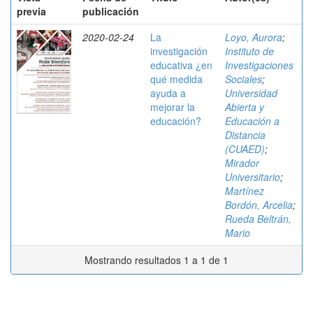
previa
publicación
2020-02-24
La
Loyo, Aurora
;
investigación
Instituto de
educativa ¿en
Investigaciones
qué medida
Sociales
;
ayuda a
Universidad
mejorar la
Abierta y
educación?
Educación a
Distancia
(CUAED)
;
Mirador
Universitario
;
Martínez
Bordón, Arcelia
;
Rueda Beltrán,
Mario
Mostrando resultados 1 a 1 de 1