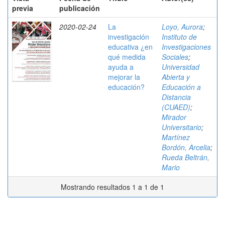
previa
publicación
2020-02-24
La
Loyo, Aurora
;
investigación
Instituto de
educativa ¿en
Investigaciones
qué medida
Sociales
;
ayuda a
Universidad
mejorar la
Abierta y
educación?
Educación a
Distancia
(CUAED)
;
Mirador
Universitario
;
Martínez
Bordón, Arcelia
;
Rueda Beltrán,
Mario
Mostrando resultados 1 a 1 de 1