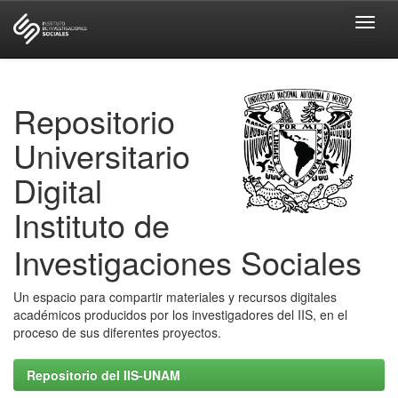
Skip
navigation
Repositorio
Universitario
Digital
Instituto de
Investigaciones Sociales
Un espacio para compartir materiales y recursos digitales
académicos producidos por los investigadores del IIS, en el
proceso de sus diferentes proyectos.
Repositorio del IIS-UNAM