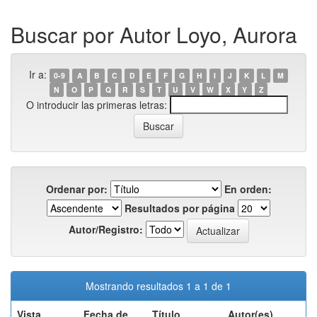
Buscar por Autor Loyo, Aurora
Ir a:
0-9
A
B
C
D
E
F
G
H
I
J
K
L
M
N
O
P
Q
R
S
T
U
V
W
X
Y
Z
O introducir las primeras letras:
Ordenar por:
En orden:
Resultados por página
Autor/Registro:
Mostrando resultados 1 a 1 de 1
Vista
Fecha de
Título
Autor(es)