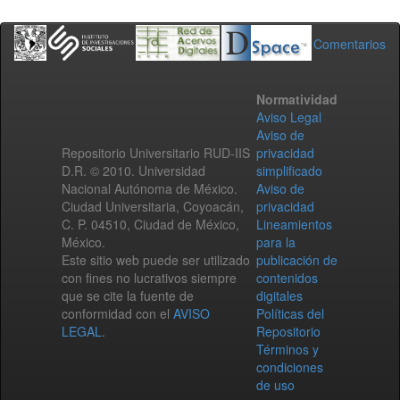
Comentarios
Normatividad
Aviso Legal
Aviso de
Repositorio Universitario RUD-IIS
privacidad
D.R. © 2010. Universidad
simplificado
Nacional Autónoma de México.
Aviso de
Ciudad Universitaria, Coyoacán,
privacidad
C. P. 04510, Ciudad de México,
Lineamientos
México.
para la
Este sitio web puede ser utilizado
publicación de
con fines no lucrativos siempre
contenidos
que se cite la fuente de
digitales
conformidad con el
AVISO
Políticas del
LEGAL
.
Repositorio
Términos y
condiciones
de uso