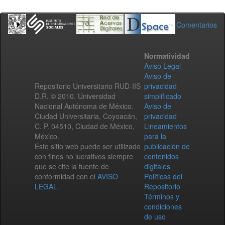
Comentarios
Normatividad
Aviso Legal
Aviso de
Repositorio Universitario RUD-IIS
privacidad
D.R. © 2010. Universidad
simplificado
Nacional Autónoma de México.
Aviso de
Ciudad Universitaria, Coyoacán,
privacidad
C. P. 04510, Ciudad de México,
Lineamientos
México.
para la
Este sitio web puede ser utilizado
publicación de
con fines no lucrativos siempre
contenidos
que se cite la fuente de
digitales
conformidad con el
AVISO
Políticas del
LEGAL
.
Repositorio
Términos y
condiciones
de uso