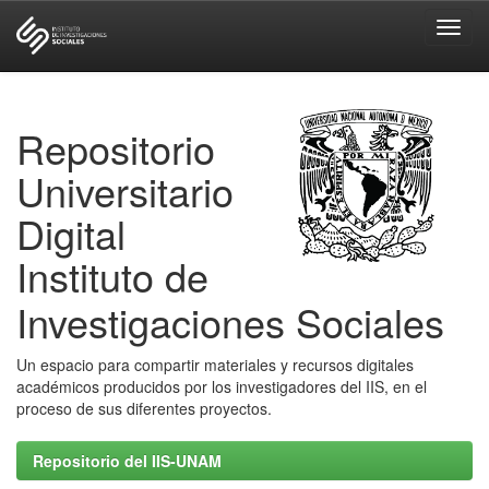
Skip
navigation
Repositorio
Universitario
Digital
Instituto de
Investigaciones Sociales
Un espacio para compartir materiales y recursos digitales
académicos producidos por los investigadores del IIS, en el
proceso de sus diferentes proyectos.
Repositorio del IIS-UNAM