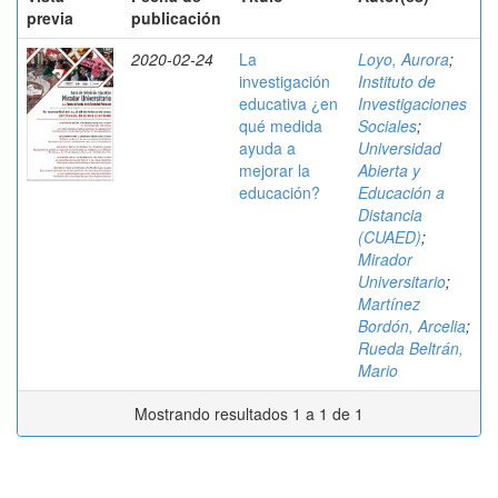
previa
publicación
2020-02-24
La
Loyo, Aurora
;
investigación
Instituto de
educativa ¿en
Investigaciones
qué medida
Sociales
;
ayuda a
Universidad
mejorar la
Abierta y
educación?
Educación a
Distancia
(CUAED)
;
Mirador
Universitario
;
Martínez
Bordón, Arcelia
;
Rueda Beltrán,
Mario
Mostrando resultados 1 a 1 de 1