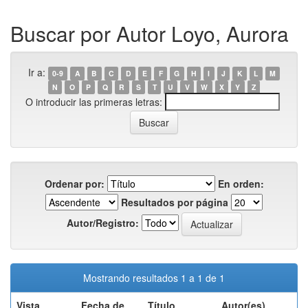
Buscar por Autor Loyo, Aurora
Ir a:
0-9
A
B
C
D
E
F
G
H
I
J
K
L
M
N
O
P
Q
R
S
T
U
V
W
X
Y
Z
O introducir las primeras letras:
Ordenar por:
En orden:
Resultados por página
Autor/Registro:
Mostrando resultados 1 a 1 de 1
Vista
Fecha de
Título
Autor(es)