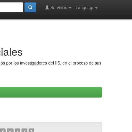
Servicios
Language
iales
s por los investigadores del IIS, en el proceso de sus
V
W
X
Y
Z