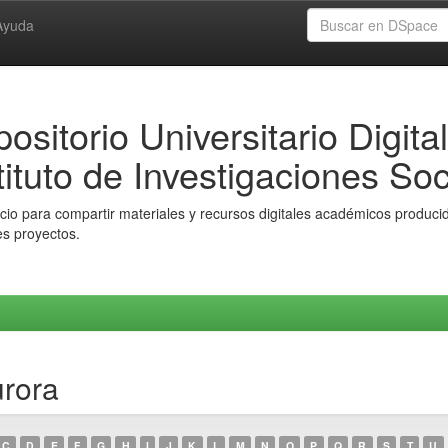
Ayuda
ositorio Universitario Digital
tituto de Investigaciones Soc
io para compartir materiales y recursos digitales académicos producido
es proyectos.
urora
C
D
E
F
G
H
I
J
K
L
M
N
O
P
Q
R
S
T
U