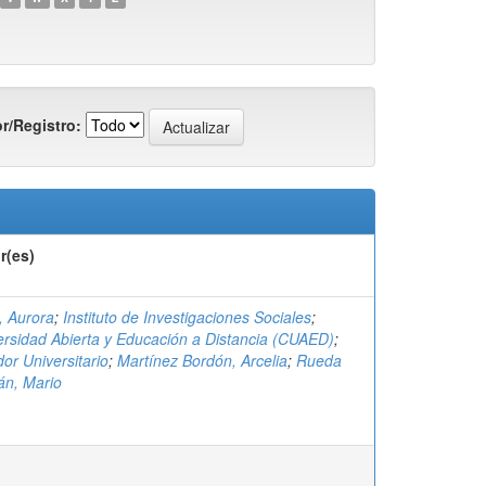
r/Registro:
r(es)
, Aurora
;
Instituto de Investigaciones Sociales
;
ersidad Abierta y Educación a Distancia (CUAED)
;
or Universitario
;
Martínez Bordón, Arcelia
;
Rueda
án, Mario