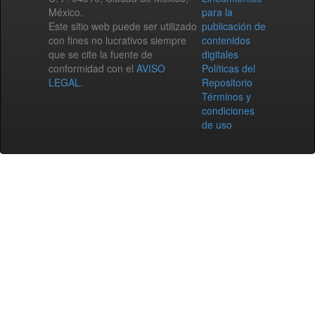
México.
para la
Este sitio web puede ser utilizado
publicación de
con fines no lucrativos siempre
contenidos
que se cite la fuente de
digitales
conformidad con el
AVISO
Políticas del
LEGAL
.
Repositorio
Términos y
condiciones
de uso