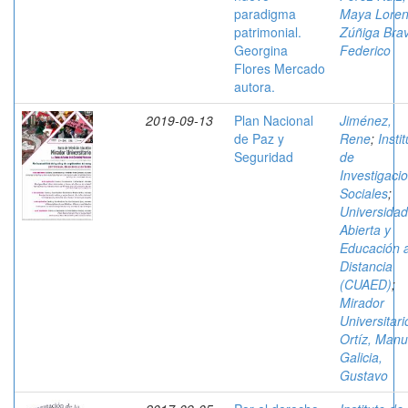
paradigma
Maya Lore
patrimonial.
Zúñiga Bra
Georgina
Federico
Flores Mercado
autora.
2019-09-13
Plan Nacional
Jiménez,
de Paz y
Rene
;
Insti
Seguridad
de
Investigaci
Sociales
;
Universidad
Abierta y
Educación 
Distancia
(CUAED)
;
Mirador
Universitari
Ortíz, Manu
Galicia,
Gustavo