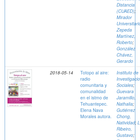
Distancia
(CUAED)
;
Mirador
Universitari
Zepeda
Martínez,
Roberto
;
González
Chávez,
Gerardo
2018-05-14
Totopo al aire:
Instituto de
radio
Investigaci
comunitaria y
Sociales
;
comunalidad
Guevara
en el istmo de
Jaramillo,
Tehuantepec.
Nathalia
;
Elena Nava
Gutiérrez
Morales autora.
Chong,
Natividad
;
L
Ribeiro,
Gustavo
;