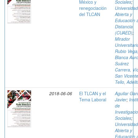
México y
Sociales
;
renegociación
Universidad
del TLCAN
Abierta y
Educación 
Distancia
(CUAED)
;
Mirador
Universitari
Rubio Vega
Blanca Aur
Suárez
Carrera, Ví
San Vicent
Tello, Adeli
2018-06-06
El TLCAN y el
Aguilar Gar
Tema Laboral
Javier
;
Insti
de
Investigaci
Sociales
;
Universidad
Abierta y
Educación 