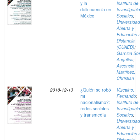
y la
Instituto de
delincuencia en
Investigaci
México
Sociales
;
Universidad
Abierta y
Educación 
Distancia
(CUAED)
;
Garnica So
Angélica
;
Ascencio
Martínez,
Christian
2018-12-13
¿Quién se robó
Vizcaino,
mi
Fernando
;
nacionalismo?:
Instituto de
redes sociales
Investigaci
y transmedia
Sociales
;
Universidad
Abierta y
Educación 
Distancia