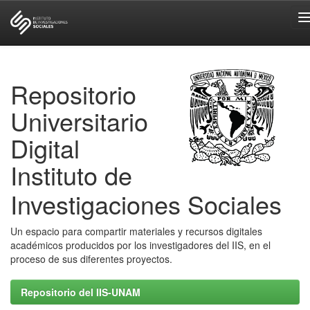
Skip
navigation
Repositorio
Universitario
Digital
Instituto de
Investigaciones Sociales
Un espacio para compartir materiales y recursos digitales
académicos producidos por los investigadores del IIS, en el
proceso de sus diferentes proyectos.
Repositorio del IIS-UNAM