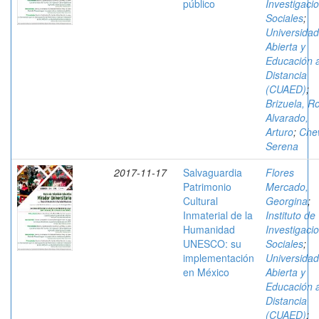
público
Investigaci
Sociales
;
Universidad
Abierta y
Educación 
Distancia
(CUAED)
;
Brizuela, R
Alvarado,
Arturo
;
Che
Serena
2017-11-17
Salvaguardia
Flores
Patrimonio
Mercado,
Cultural
Georgina
;
Inmaterial de la
Instituto de
Humanidad
Investigaci
UNESCO: su
Sociales
;
implementación
Universidad
en México
Abierta y
Educación 
Distancia
(CUAED)
;