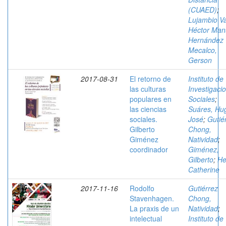
(CUAED)
;
Lujambio Va
Héctor Man
Hernández
Mecalco,
Gerson
2017-08-31
El retorno de
Instituto de
las culturas
Investigaci
populares en
Sociales
;
las ciencias
Suáres, Hu
sociales.
José
;
Gutié
Gilberto
Chong,
Giménez
Natividad
;
coordinador
Giménez,
Gilberto
;
He
Catherine
2017-11-16
Rodolfo
Gutiérrez
Stavenhagen.
Chong,
La praxis de un
Natividad
;
intelectual
Instituto de