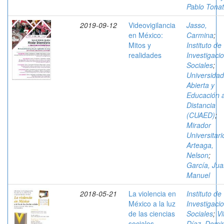
Pablo Tonat
2019-09-12
Videovigilancia
Jasso,
en México:
Carmina
;
Mitos y
Instituto de
realidades
Investigaci
Sociales
;
Universidad
Abierta y
Educación 
Distancia
(CUAED)
;
Mirador
Universitari
Arteaga,
Nelson
;
García, Ju
Manuel
2018-05-21
La violencia en
Instituto de
México a la luz
Investigaci
de las ciencias
Sociales
;
Vi
sociales.
Díaz, Domi