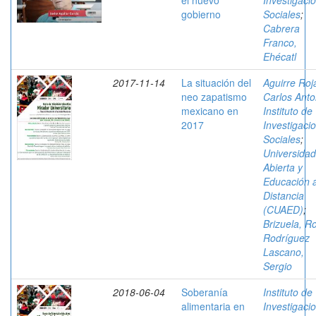
el nuevo
Investigaci
gobierno
Sociales
;
Cabrera
Franco,
Ehécatl
2017-11-14
La situación del
Aguirre Roj
neo zapatismo
Carlos Anto
mexicano en
Instituto de
2017
Investigaci
Sociales
;
Universidad
Abierta y
Educación 
Distancia
(CUAED)
;
Brizuela, R
Rodríguez
Lascano,
Sergio
2018-06-04
Soberanía
Instituto de
alimentaria en
Investigaci