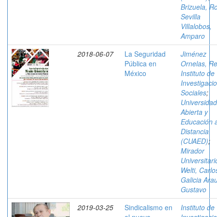
Brizuela, R
Sevilla
Villalobos,
Amparo
2018-06-07
La Seguridad
Jiménez
Pública en
Ornelas, R
México
Instituto de
Investigaci
Sociales
;
Universidad
Abierta y
Educación 
Distancia
(CUAED)
;
Mirador
Universitari
Welti, Carlo
Galicia Arau
Gustavo
2019-03-25
Sindicalismo en
Instituto de