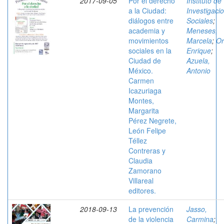
2017-09-05
Por el derecho
Instituto de
a la Ciudad:
Investigaci
diálogos entre
Sociales
;
academia y
Meneses,
movimientos
Marcela
;
Or
sociales en la
Enrique
;
Ciudad de
Azuela,
México.
Antonio
Carmen
Icazuriaga
Montes,
Margarita
Pérez Negrete,
León Felipe
Téllez
Contreras y
Claudia
Zamorano
Villareal
editores.
2018-09-13
La prevención
Jasso,
de la violencia
Carmina
;