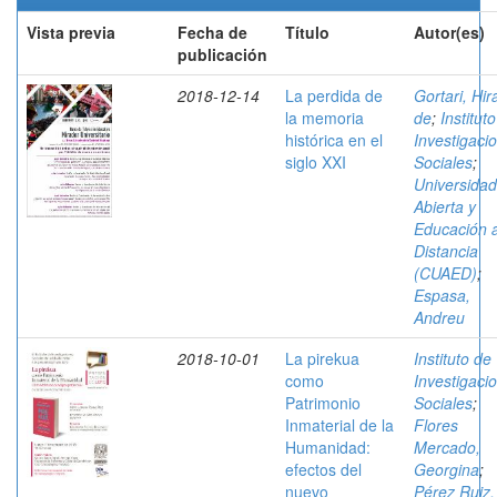
Vista previa
Fecha de
Título
Autor(es)
publicación
2018-12-14
La perdida de
Gortari, Hir
la memoria
de
;
Institut
histórica en el
Investigaci
siglo XXI
Sociales
;
Universidad
Abierta y
Educación 
Distancia
(CUAED)
;
Espasa,
Andreu
2018-10-01
La pirekua
Instituto de
como
Investigaci
Patrimonio
Sociales
;
Inmaterial de la
Flores
Humanidad:
Mercado,
efectos del
Georgina
;
nuevo
Pérez Ruiz,