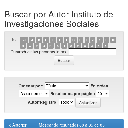
Buscar por Autor Instituto de
Investigaciones Sociales
Ir a:
0-9
A
B
C
D
E
F
G
H
I
J
K
L
M
N
O
P
Q
R
S
T
U
V
W
X
Y
Z
O introducir las primeras letras:
Ordenar por:
En orden:
Resultados por página
Autor/Registro:
< Anterior
Mostrando resultados 68 a 85 de 85