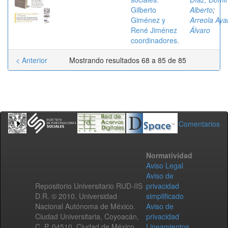
Gilberto
Alberto
;
Giménez y
Arreola Aya
René Jiménez
Álvaro
coordinadores.
< Anterior
Mostrando resultados 68 a 85 de 85
Comentarios
Normatividad
Aviso Legal
Aviso de
Repositorio Universitario RUD-IIS
privacidad
D.R. © 2010. Universidad
simplificado
Nacional Autónoma de México.
Aviso de
Ciudad Universitaria, Coyoacán,
privacidad
C. P. 04510, Ciudad de México,
Lineamientos