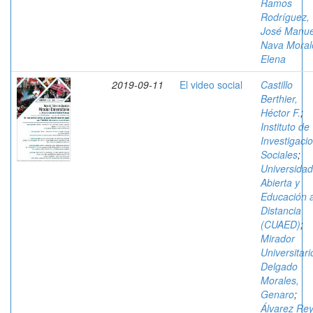
Ramos
Rodríguez,
José Manue
Nava Moral
Elena
2019-09-11
El video social
Castillo
Berthier,
Héctor F.
;
Instituto de
Investigaci
Sociales
;
Universidad
Abierta y
Educación 
Distancia
(CUAED)
;
Mirador
Universitari
Delgado
Morales,
Genaro
;
Álvarez Rey