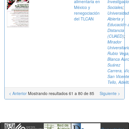
alimentaria en
Investigaci
México y
Sociales
;
renegociación
Universidad
del TLCAN
Abierta y
Educación 
Distancia
(CUAED)
;
Mirador
Universitari
Rubio Vega
Blanca Aur
Suárez
Carrera, Ví
San Vicent
Tello, Adeli
< Anterior
Mostrando resultados 61 a 80 de 85
Siguiente >