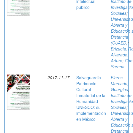
intelectual
Instituto de
público
Investigaci
Sociales
;
Universidad
Abierta y
Educación 
Distancia
(CUAED)
;
Brizuela, R
Alvarado,
Arturo
;
Che
Serena
2017-11-17
Salvaguardia
Flores
Patrimonio
Mercado,
Cultural
Georgina
;
Inmaterial de la
Instituto de
Humanidad
Investigaci
UNESCO: su
Sociales
;
implementación
Universidad
en México
Abierta y
Educación 
Distancia