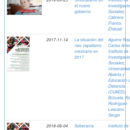
el nuevo
Investigaci
gobierno
Sociales
;
Cabrera
Franco,
Ehécatl
2017-11-14
La situación del
Aguirre Roj
neo zapatismo
Carlos Anto
mexicano en
Instituto de
2017
Investigaci
Sociales
;
Universidad
Abierta y
Educación 
Distancia
(CUAED)
;
Brizuela, R
Rodríguez
Lascano,
Sergio
2018-06-04
Soberanía
Instituto de