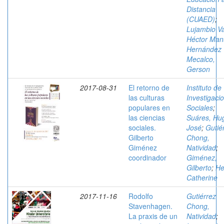
Distancia
(CUAED)
;
Lujambio Va
Héctor Man
Hernández
Mecalco,
Gerson
2017-08-31
El retorno de
Instituto de
las culturas
Investigaci
populares en
Sociales
;
las ciencias
Suáres, Hu
sociales.
José
;
Gutié
Gilberto
Chong,
Giménez
Natividad
;
coordinador
Giménez,
Gilberto
;
He
Catherine
2017-11-16
Rodolfo
Gutiérrez
Stavenhagen.
Chong,
La praxis de un
Natividad
;