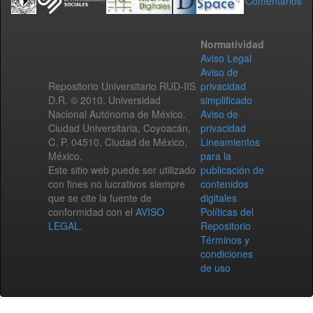
Comentarios
Normatividad
Aviso Legal
Aviso de
Repositorio Universitario RUD-IIS
privacidad
D.R. © 2010. Universidad
simplificado
Nacional Autónoma de México.
Aviso de
Ciudad Universitaria, Coyoacán,
privacidad
C. P. 04510, Ciudad de México,
Lineamientos
México.
para la
Este sitio web puede ser utilizado
publicación de
con fines no lucrativos siempre
contenidos
que se cite la fuente de
digitales
conformidad con el
AVISO
Políticas del
LEGAL
.
Repositorio
Términos y
condiciones
de uso