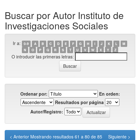
Buscar por Autor Instituto de
Investigaciones Sociales
Ir a:
0-9
A
B
C
D
E
F
G
H
I
J
K
L
M
N
O
P
Q
R
S
T
U
V
W
X
Y
Z
O introducir las primeras letras:
Ordenar por:
En orden:
Resultados por página
Autor/Registro:
< Anterior
Mostrando resultados 61 a 80 de 85
Siguiente >