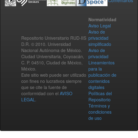
Comentarios
Normatividad
Aviso Legal
Aviso de
Repositorio Universitario RUD-IIS
privacidad
D.R. © 2010. Universidad
simplificado
Nacional Autónoma de México.
Aviso de
Ciudad Universitaria, Coyoacán,
privacidad
C. P. 04510, Ciudad de México,
Lineamientos
México.
para la
Este sitio web puede ser utilizado
publicación de
con fines no lucrativos siempre
contenidos
que se cite la fuente de
digitales
conformidad con el
AVISO
Políticas del
LEGAL
.
Repositorio
Términos y
condiciones
de uso