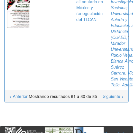
alimentaria en
Investigaci
México y
Sociales
;
renegociación
Universidad
del TLCAN
Abierta y
Educación 
Distancia
(CUAED)
;
Mirador
Universitari
Rubio Vega
Blanca Aur
Suárez
Carrera, Ví
San Vicent
Tello, Adeli
< Anterior
Mostrando resultados 61 a 80 de 85
Siguiente >