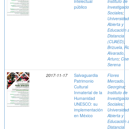
intelectual
Instituto de
público
Investigaci
Sociales
;
Universidad
Abierta y
Educación 
Distancia
(CUAED)
;
Brizuela, R
Alvarado,
Arturo
;
Che
Serena
2017-11-17
Salvaguardia
Flores
Patrimonio
Mercado,
Cultural
Georgina
;
Inmaterial de la
Instituto de
Humanidad
Investigaci
UNESCO: su
Sociales
;
implementación
Universidad
en México
Abierta y
Educación 
Distancia