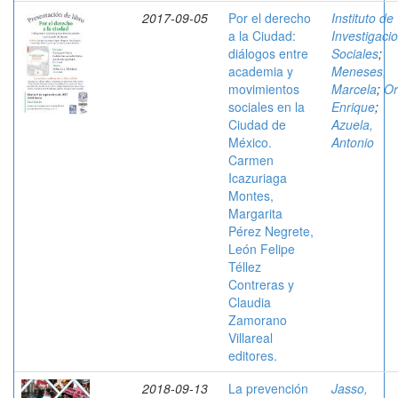
2017-09-05
Por el derecho
Instituto de
a la Ciudad:
Investigaci
diálogos entre
Sociales
;
academia y
Meneses,
movimientos
Marcela
;
Or
sociales en la
Enrique
;
Ciudad de
Azuela,
México.
Antonio
Carmen
Icazuriaga
Montes,
Margarita
Pérez Negrete,
León Felipe
Téllez
Contreras y
Claudia
Zamorano
Villareal
editores.
2018-09-13
La prevención
Jasso,