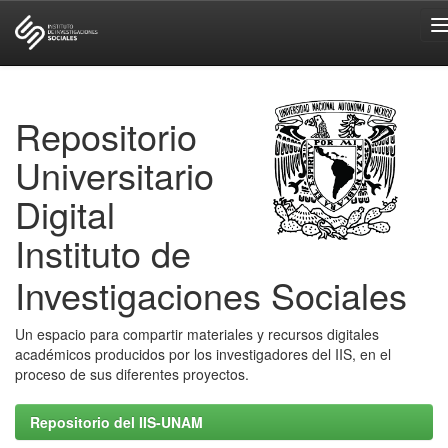
Skip
navigation
Repositorio
Universitario
Digital
Instituto de
Investigaciones Sociales
Un espacio para compartir materiales y recursos digitales
académicos producidos por los investigadores del IIS, en el
proceso de sus diferentes proyectos.
Repositorio del IIS-UNAM