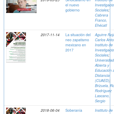
el nuevo
Investigaci
gobierno
Sociales
;
Cabrera
Franco,
Ehécatl
2017-11-14
La situación del
Aguirre Roj
neo zapatismo
Carlos Anto
mexicano en
Instituto de
2017
Investigaci
Sociales
;
Universidad
Abierta y
Educación 
Distancia
(CUAED)
;
Brizuela, R
Rodríguez
Lascano,
Sergio
2018-06-04
Soberanía
Instituto de