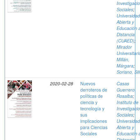
Investigaci
Sociales
;
Universidad
Abierta y
Educación 
Distancia
(CUAED)
;
Mirador
Universitari
Millán,
Márgara
;
Soriano, Sil
2020-02-28
Nuevos
Casas
derroteros de
Guerrero,
políticas de
Rosalba
;
ciencia y
Instituto de
tecnología y
Investigaci
sus
Sociales
;
implicaciones
Universidad
para Ciencias
Abierta y
Sociales
Educación 
Distancia