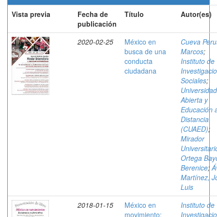
Vista previa
Fecha de
Título
Autor(es)
publicación
2020-02-25
México en
Cueva Peru
busca de una
Marcos
;
conducta
Instituto de
ciudadana
Investigaci
Sociales
;
Universidad
Abierta y
Educación 
Distancia
(CUAED)
;
Mirador
Universitari
Ortega Bay
Berenice
;
Á
Martínez, J
Luis
2018-01-15
México en
Instituto de
movimiento:
Investigaci