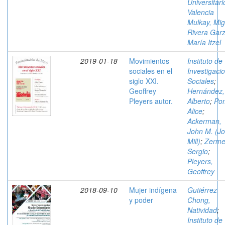
Universitari
Valencia
Mulkay, Mig
Rivera Garz
María Itzel
2019-01-18
Movimientos
Instituto de
sociales en el
Investigaci
siglo XXI.
Sociales
;
Geoffrey
Hernández,
Pleyers autor.
Alberto
;
Po
Alice
;
Ackerman,
John M. (J
Mill)
;
Zerme
Sergio
;
Pleyers,
Geoffrey
2018-09-10
Mujer indígena
Gutiérrez
y poder
Chong,
Natividad
;
Instituto de