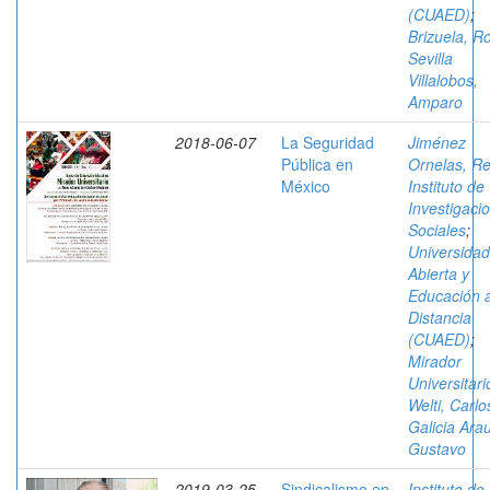
(CUAED)
;
Brizuela, R
Sevilla
Villalobos,
Amparo
2018-06-07
La Seguridad
Jiménez
Pública en
Ornelas, R
México
Instituto de
Investigaci
Sociales
;
Universidad
Abierta y
Educación 
Distancia
(CUAED)
;
Mirador
Universitari
Welti, Carlo
Galicia Arau
Gustavo
2019-03-25
Sindicalismo en
Instituto de