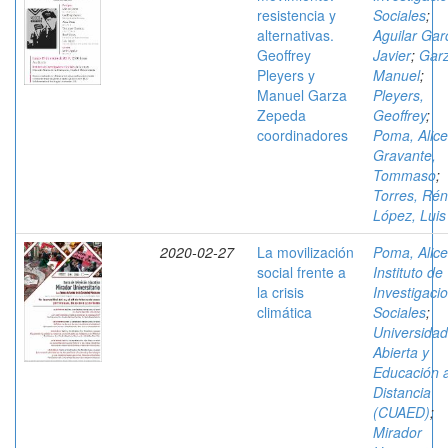
resistencia y
Sociales
;
alternativas.
Aguilar Gar
Geoffrey
Javier
;
Garz
Pleyers y
Manuel
;
Manuel Garza
Pleyers,
Zepeda
Geoffrey
;
coordinadores
Poma, Alice
Gravante,
Tommaso
;
Torres, Ré
López, Luis
2020-02-27
La movilización
Poma, Alice
social frente a
Instituto de
la crisis
Investigaci
climática
Sociales
;
Universidad
Abierta y
Educación 
Distancia
(CUAED)
;
Mirador