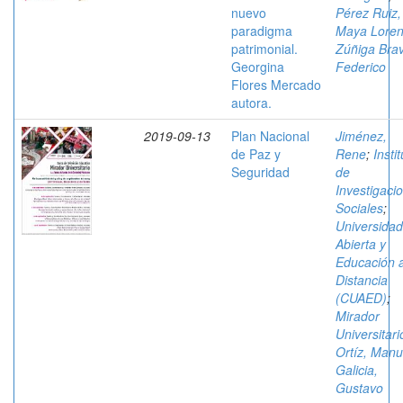
nuevo
Pérez Ruiz,
paradigma
Maya Lore
patrimonial.
Zúñiga Bra
Georgina
Federico
Flores Mercado
autora.
2019-09-13
Plan Nacional
Jiménez,
de Paz y
Rene
;
Insti
Seguridad
de
Investigaci
Sociales
;
Universidad
Abierta y
Educación 
Distancia
(CUAED)
;
Mirador
Universitari
Ortíz, Manu
Galicia,
Gustavo