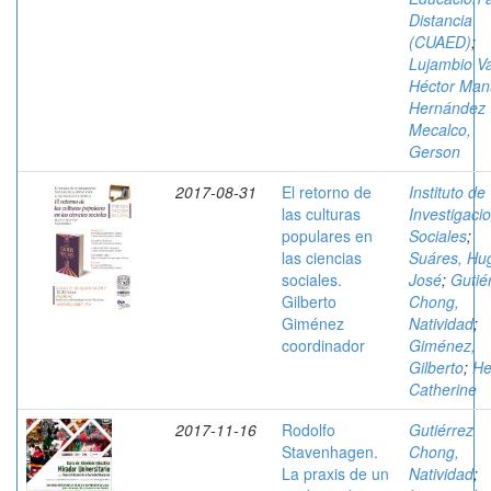
Distancia
(CUAED)
;
Lujambio Va
Héctor Man
Hernández
Mecalco,
Gerson
2017-08-31
El retorno de
Instituto de
las culturas
Investigaci
populares en
Sociales
;
las ciencias
Suáres, Hu
sociales.
José
;
Gutié
Gilberto
Chong,
Giménez
Natividad
;
coordinador
Giménez,
Gilberto
;
He
Catherine
2017-11-16
Rodolfo
Gutiérrez
Stavenhagen.
Chong,
La praxis de un
Natividad
;