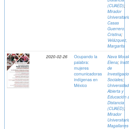
(CUAED)
;
Mirador
Universitari
Casas
Guerrero,
Cristina
;
Velázquez,
Margarita
2020-02-26
Ocupando la
Nava Moral
palabra:
Elena
;
Insti
mujeres
de
comunicadoras
Investigaci
indígenas en
Sociales
;
México
Universidad
Abierta y
Educación 
Distancia
(CUAED)
;
Mirador
Universitari
Magallanes