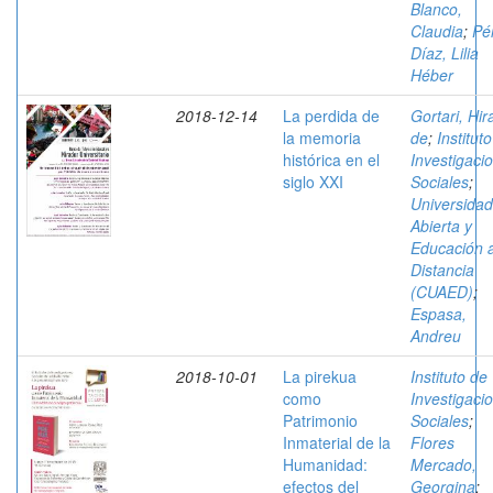
Blanco,
Claudia
;
Pé
Díaz, Lilia
Héber
2018-12-14
La perdida de
Gortari, Hir
la memoria
de
;
Institut
histórica en el
Investigaci
siglo XXI
Sociales
;
Universidad
Abierta y
Educación 
Distancia
(CUAED)
;
Espasa,
Andreu
2018-10-01
La pirekua
Instituto de
como
Investigaci
Patrimonio
Sociales
;
Inmaterial de la
Flores
Humanidad:
Mercado,
efectos del
Georgina
;