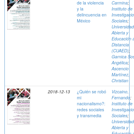
de la violencia
Carmina
;
y la
Instituto de
delincuencia en
Investigaci
México
Sociales
;
Universidad
Abierta y
Educación 
Distancia
(CUAED)
;
Garnica So
Angélica
;
Ascencio
Martínez,
Christian
2018-12-13
¿Quién se robó
Vizcaino,
mi
Fernando
;
nacionalismo?:
Instituto de
redes sociales
Investigaci
y transmedia
Sociales
;
Universidad
Abierta y
Educación 