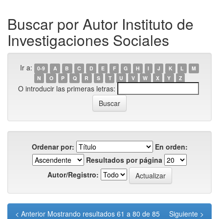
Buscar por Autor Instituto de
Investigaciones Sociales
Ir a:
0-9
A
B
C
D
E
F
G
H
I
J
K
L
M
N
O
P
Q
R
S
T
U
V
W
X
Y
Z
O introducir las primeras letras:
Ordenar por:
En orden:
Resultados por página
Autor/Registro:
< Anterior
Mostrando resultados 61 a 80 de 85
Siguiente >