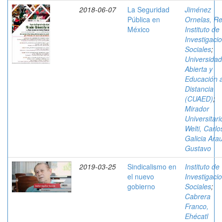
2018-06-07
La Seguridad
Jiménez
Pública en
Ornelas, R
México
Instituto de
Investigaci
Sociales
;
Universidad
Abierta y
Educación 
Distancia
(CUAED)
;
Mirador
Universitari
Welti, Carlo
Galicia Arau
Gustavo
2019-03-25
Sindicalismo en
Instituto de
el nuevo
Investigaci
gobierno
Sociales
;
Cabrera
Franco,
Ehécatl