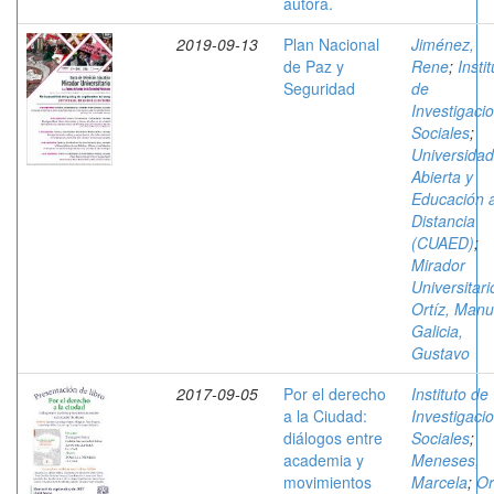
autora.
2019-09-13
Plan Nacional
Jiménez,
de Paz y
Rene
;
Insti
Seguridad
de
Investigaci
Sociales
;
Universidad
Abierta y
Educación 
Distancia
(CUAED)
;
Mirador
Universitari
Ortíz, Manu
Galicia,
Gustavo
2017-09-05
Por el derecho
Instituto de
a la Ciudad:
Investigaci
diálogos entre
Sociales
;
academia y
Meneses,
movimientos
Marcela
;
Or