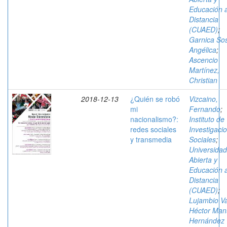
Educación 
Distancia
(CUAED)
;
Garnica So
Angélica
;
Ascencio
Martínez,
Christian
2018-12-13
¿Quién se robó
Vizcaino,
mi
Fernando
;
nacionalismo?:
Instituto de
redes sociales
Investigaci
y transmedia
Sociales
;
Universidad
Abierta y
Educación 
Distancia
(CUAED)
;
Lujambio Va
Héctor Man
Hernández