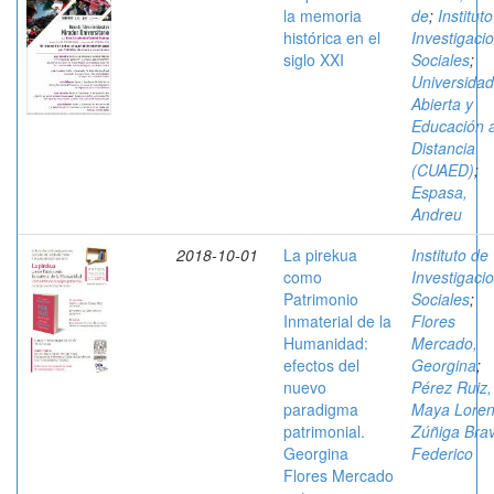
la memoria
de
;
Institut
histórica en el
Investigaci
siglo XXI
Sociales
;
Universidad
Abierta y
Educación 
Distancia
(CUAED)
;
Espasa,
Andreu
2018-10-01
La pirekua
Instituto de
como
Investigaci
Patrimonio
Sociales
;
Inmaterial de la
Flores
Humanidad:
Mercado,
efectos del
Georgina
;
nuevo
Pérez Ruiz,
paradigma
Maya Lore
patrimonial.
Zúñiga Bra
Georgina
Federico
Flores Mercado