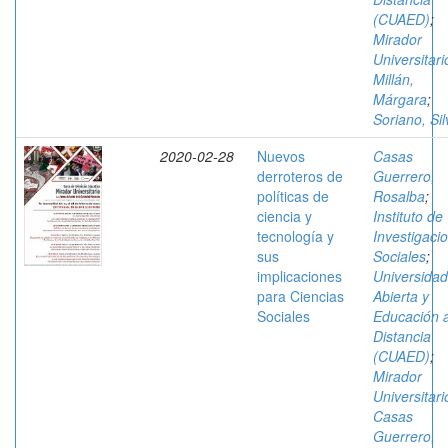
(CUAED)
;
Mirador
Universitari
Millán,
Márgara
;
Soriano, Sil
2020-02-28
Nuevos
Casas
derroteros de
Guerrero,
políticas de
Rosalba
;
ciencia y
Instituto de
tecnología y
Investigaci
sus
Sociales
;
implicaciones
Universidad
para Ciencias
Abierta y
Sociales
Educación 
Distancia
(CUAED)
;
Mirador
Universitari
Casas
Guerrero,