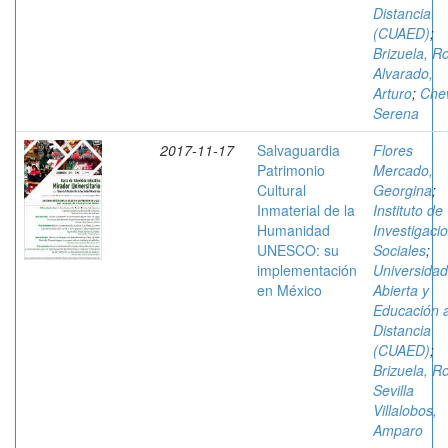
Distancia
(CUAED)
;
Brizuela, R
Alvarado,
Arturo
;
Che
Serena
2017-11-17
Salvaguardia
Flores
Patrimonio
Mercado,
Cultural
Georgina
;
Inmaterial de la
Instituto de
Humanidad
Investigaci
UNESCO: su
Sociales
;
implementación
Universidad
en México
Abierta y
Educación 
Distancia
(CUAED)
;
Brizuela, R
Sevilla
Villalobos,
Amparo