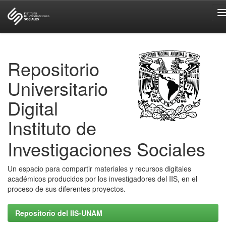
Skip
navigation
Repositorio
Universitario
Digital
Instituto de
Investigaciones Sociales
Un espacio para compartir materiales y recursos digitales
académicos producidos por los investigadores del IIS, en el
proceso de sus diferentes proyectos.
Repositorio del IIS-UNAM