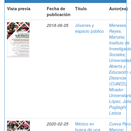
Vista previa
Fecha de
Título
Autor(es)
publicación
2018-06-05
Jóvenes y
Meneses
espacio público
Reyes,
Marcela
;
Instituto de
Investigaci
Sociales
;
Universidad
Abierta y
Educación 
Distancia
(CUAED)
;
Mirador
Universitari
López, Jahe
Pogliaghi,
Leticia
2020-02-25
México en
Cueva Peru
busca de una
Marcos
;