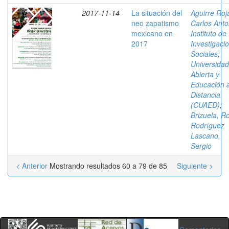
2017-11-14
La situación del
Aguirre Roj
neo zapatismo
Carlos Anto
mexicano en
Instituto de
2017
Investigaci
Sociales
;
Universidad
Abierta y
Educación 
Distancia
(CUAED)
;
Brizuela, R
Rodríguez
Lascano,
Sergio
< Anterior
Mostrando resultados 60 a 79 de 85
Siguiente >