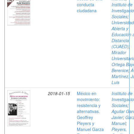
conducta
Instituto de
ciudadana
Investigaci
Sociales
;
Universidad
Abierta y
Educación 
Distancia
(CUAED)
;
Mirador
Universitari
Ortega Bay
Berenice
;
Á
Martínez, J
Luis
2018-01-15
México en
Instituto de
movimiento:
Investigaci
resistencia y
Sociales
;
alternativas.
Aguilar Gar
Geoffrey
Javier
;
Garz
Pleyers y
Manuel
;
Manuel Garza
Pleyers,