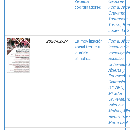
Zepeda
Geoffrey
;
coordinadores
Poma, Alice
Gravante,
Tommaso
;
Torres, Ré
López, Luis
2020-02-27
La movilización
Poma, Alice
social frente a
Instituto de
la crisis
Investigaci
climática
Sociales
;
Universidad
Abierta y
Educación 
Distancia
(CUAED)
;
Mirador
Universitari
Valencia
Mulkay, Mig
Rivera Garz
María Itzel