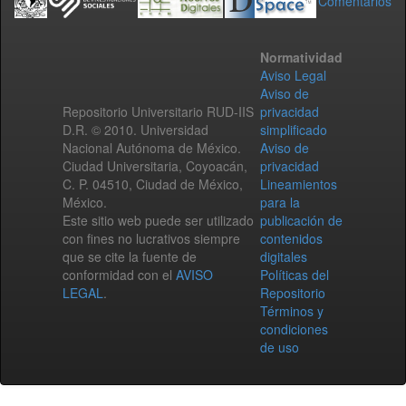
Comentarios
Normatividad
Aviso Legal
Aviso de
Repositorio Universitario RUD-IIS
privacidad
D.R. © 2010. Universidad
simplificado
Nacional Autónoma de México.
Aviso de
Ciudad Universitaria, Coyoacán,
privacidad
C. P. 04510, Ciudad de México,
Lineamientos
México.
para la
Este sitio web puede ser utilizado
publicación de
con fines no lucrativos siempre
contenidos
que se cite la fuente de
digitales
conformidad con el
AVISO
Políticas del
LEGAL
.
Repositorio
Términos y
condiciones
de uso