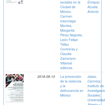
sociales en la
Enrique
;
Ciudad de
Azuela,
México.
Antonio
Carmen
Icazuriaga
Montes,
Margarita
Pérez Negrete,
León Felipe
Téllez
Contreras y
Claudia
Zamorano
Villareal
editores.
2018-09-13
La prevención
Jasso,
de la violencia
Carmina
;
y la
Instituto de
delincuencia en
Investigaci
México
Sociales
;
Universidad
Abierta y