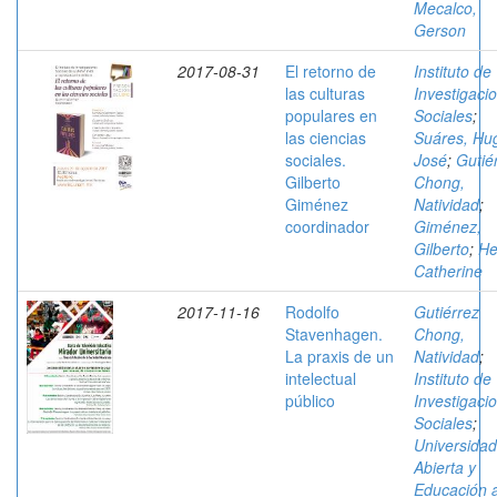
Mecalco,
Gerson
2017-08-31
El retorno de
Instituto de
las culturas
Investigaci
populares en
Sociales
;
las ciencias
Suáres, Hu
sociales.
José
;
Gutié
Gilberto
Chong,
Giménez
Natividad
;
coordinador
Giménez,
Gilberto
;
He
Catherine
2017-11-16
Rodolfo
Gutiérrez
Stavenhagen.
Chong,
La praxis de un
Natividad
;
intelectual
Instituto de
público
Investigaci
Sociales
;
Universidad
Abierta y
Educación 