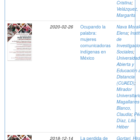
Cristina
;
Velázquez,
Margarita
2020-02-26
Ocupando la
Nava Moral
palabra:
Elena
;
Insti
mujeres
de
comunicadoras
Investigaci
indígenas en
Sociales
;
México
Universidad
Abierta y
Educación 
Distancia
(CUAED)
;
Mirador
Universitari
Magallanes
Blanco,
Claudia
;
Pé
Díaz, Lilia
Héber
2018-12-14
La perdida de
Gortari, Hir