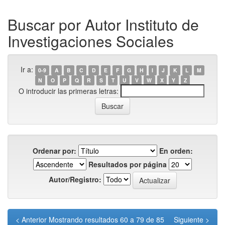
Buscar por Autor Instituto de
Investigaciones Sociales
Ir a:
0-9
A
B
C
D
E
F
G
H
I
J
K
L
M
N
O
P
Q
R
S
T
U
V
W
X
Y
Z
O introducir las primeras letras:
Ordenar por:
En orden:
Resultados por página
Autor/Registro:
< Anterior
Mostrando resultados 60 a 79 de 85
Siguiente >