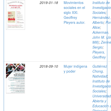
2019-01-18
Movimientos
Instituto de
sociales en el
Investigaci
siglo XXI.
Sociales
;
Geoffrey
Hernández,
Pleyers autor.
Alberto
;
Po
Alice
;
Ackerman,
John M. (J
Mill)
;
Zerme
Sergio
;
Pleyers,
Geoffrey
2018-09-10
Mujer indígena
Gutiérrez
y poder
Chong,
Natividad
;
Instituto de
Investigaci
Sociales
;
Universidad
Abierta y
Educación 
Distancia