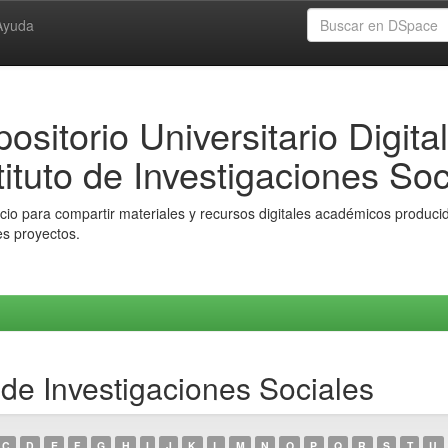
Ayuda
ositorio Universitario Digital
tituto de Investigaciones Soc
io para compartir materiales y recursos digitales académicos producido
es proyectos.
o de Investigaciones Sociales
C
D
E
F
G
H
I
J
K
L
M
N
O
P
Q
R
S
T
U