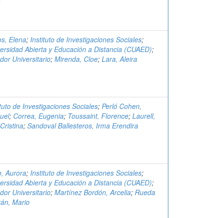
a
s, Elena
;
Instituto de Investigaciones Sociales
;
ersidad Abierta y Educación a Distancia (CUAED)
;
dor Universitario
;
Mirenda, Cloe
;
Lara, Aleira
ituto de Investigaciones Sociales
;
Perló Cohen,
uel
;
Correa, Eugenia
;
Toussaint, Florence
;
Laurell,
Cristina
;
Sandoval Ballesteros, Irma Erendira
, Aurora
;
Instituto de Investigaciones Sociales
;
ersidad Abierta y Educación a Distancia (CUAED)
;
dor Universitario
;
Martínez Bordón, Arcelia
;
Rueda
rán, Mario