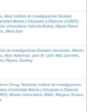
, Alice
;
Instituto de Investigaciones Sociales
;
ersidad Abierta y Educación a Distancia (CUAED)
;
dor Universitario
;
Valencia Mulkay, Miguel
;
Rivera
a., María Itzel
ituto de Investigaciones Sociales
;
Hernández, Alberto
;
, Alice
;
Ackerman, John M. (John Mill)
;
Zermeño,
io
;
Pleyers, Geoffrey
érrez Chong, Natividad
;
Instituto de Investigaciones
ales
;
Universidad Abierta y Educación a Distancia
AED)
;
Mirador Universitario
;
Millán, Márgara
;
Soriano,
a