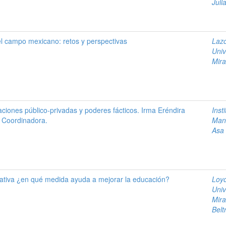
Juli
l campo mexicano: retos y perspectivas
Lazo
Univ
Mira
iaciones público-privadas y poderes fácticos. Irma Eréndira
Inst
, Coordinadora.
Man
Asa 
cativa ¿en qué medida ayuda a mejorar la educación?
Loyo
Univ
Mira
Belt