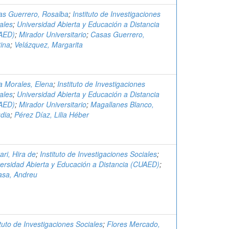
as Guerrero, Rosalba
;
Instituto de Investigaciones
ales
;
Universidad Abierta y Educación a Distancia
AED)
;
Mirador Universitario
;
Casas Guerrero,
tina
;
Velázquez, Margarita
 Morales, Elena
;
Instituto de Investigaciones
ales
;
Universidad Abierta y Educación a Distancia
AED)
;
Mirador Universitario
;
Magallanes Blanco,
dia
;
Pérez Díaz, Lilia Héber
ari, Hira de
;
Instituto de Investigaciones Sociales
;
ersidad Abierta y Educación a Distancia (CUAED)
;
asa, Andreu
ituto de Investigaciones Sociales
;
Flores Mercado,