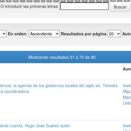
O introducir las primeras letras:
En orden:
Resultados por página
Auto
Mostrando resultados 51 a 70 de 85
Aut
encia: la agenda de los gobiernos locales del siglo xxi. Teresita
Inst
ra coordinadora
Mig
Mart
Uri
darse cuenta. Hugo José Suárez autor.
Inst