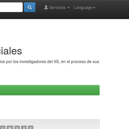
Servicios
Language
iales
s por los investigadores del IIS, en el proceso de sus
V
W
X
Y
Z