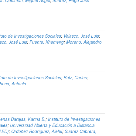
or
;
Queiman, Miguel Ángel
;
Suárez, Hugo José
ituto de Investigaciones Sociales
;
Velasco, José Luis
;
sco, José Luis
;
Puente, Khemvirg
;
Moreno, Alejandro
ituto de Investigaciones Sociales
;
Ruiz, Carlos
;
huca, Antonio
enas Barajas, Karina B.
;
Instituto de Investigaciones
ales
;
Universidad Abierta y Educación a Distancia
AED)
;
Ordoñez Rodríguez, Alehlí
;
Suárez Cabrera,