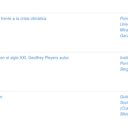
frente a la crisis climática
Poma
Univ
Mira
Garz
n el siglo XXI. Geoffrey Pleyers autor.
Inst
Poma
Serg
er
Guti
Soci
(CU
Silvi