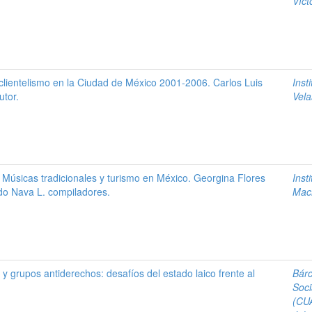
Víct
y clientelismo en la Ciudad de México 2001-2006. Carlos Luis
Inst
tor.
Vela
 Músicas tradicionales y turismo en México. Georgina Flores
Inst
o Nava L. compiladores.
Mac
 y grupos antiderechos: desafíos del estado laico frente al
Bárc
Soci
(CU