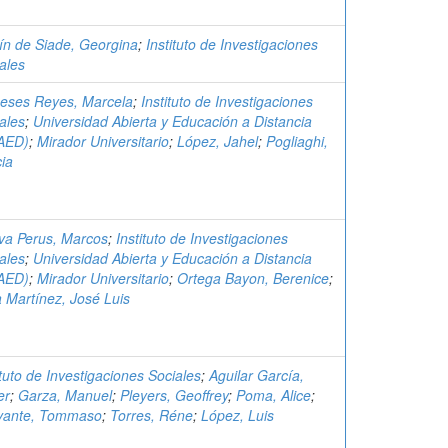
ín de Siade, Georgina
;
Instituto de Investigaciones
ales
eses Reyes, Marcela
;
Instituto de Investigaciones
ales
;
Universidad Abierta y Educación a Distancia
AED)
;
Mirador Universitario
;
López, Jahel
;
Pogliaghi,
cia
va Perus, Marcos
;
Instituto de Investigaciones
ales
;
Universidad Abierta y Educación a Distancia
AED)
;
Mirador Universitario
;
Ortega Bayon, Berenice
;
a Martínez, José Luis
ituto de Investigaciones Sociales
;
Aguilar García,
er
;
Garza, Manuel
;
Pleyers, Geoffrey
;
Poma, Alice
;
vante, Tommaso
;
Torres, Réne
;
López, Luis