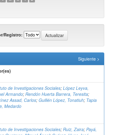
r/Registro:
Siguiente >
or(es)
ituto de Investigaciones Sociales
;
López Leyva,
uel Armando
;
Rendón Huerta Barrera, Teresita
;
ínez Assad, Carlos
;
Guillén López, Tonatiuh
;
Tapia
be, Medardo
ituto de Investigaciones Sociales
;
Ruiz, Zaira
;
Payá,