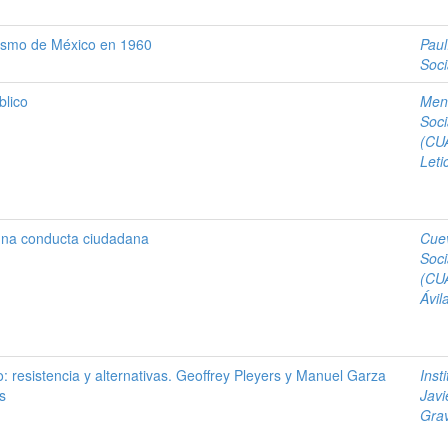
üismo de México en 1960
Paul
Soci
blico
Men
Soci
(CU
Leti
una conducta ciudadana
Cue
Soci
(CU
Ávil
 resistencia y alternativas. Geoffrey Pleyers y Manuel Garza
Inst
s
Javi
Gra