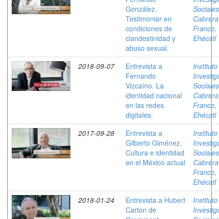
González.
Sociales
Testimoniar en
Cabrera
condiciones de
Franco,
clandestinidad y
Ehécatl
abuso sexual.
2018-09-07
Entrevista a
Instituto
Fernando
Investig
Vizcaíno. La
Sociales
identidad nacional
Cabrera
en las redes
Franco,
digitales.
Ehécatl
2017-09-28
Entrevista a
Instituto
Gilberto Giménez.
Investig
Cultura e identidad
Sociales
en el México actual
Cabrera
Franco,
Ehécatl
2018-01-24
Entrevista a Hubert
Instituto
Carton de
Investig