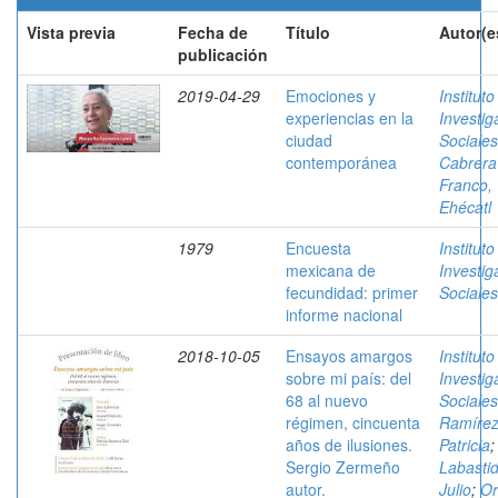
Vista previa
Fecha de
Título
Autor(e
publicación
2019-04-29
Emociones y
Instituto
experiencias en la
Investig
ciudad
Sociales
contemporánea
Cabrera
Franco,
Ehécatl
1979
Encuesta
Instituto
mexicana de
Investig
fecundidad: primer
Sociales
informe nacional
2018-10-05
Ensayos amargos
Instituto
sobre mi país: del
Investig
68 al nuevo
Sociales
régimen, cincuenta
Ramírez
años de ilusiones.
Patricia
;
Sergio Zermeño
Labastid
autor.
Julio
;
Or