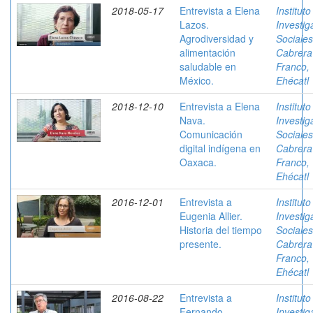
2018-05-17
Entrevista a Elena
Instituto
Lazos.
Investig
Agrodiversidad y
Sociales
alimentación
Cabrera
saludable en
Franco,
México.
Ehécatl
2018-12-10
Entrevista a Elena
Instituto
Nava.
Investig
Comunicación
Sociales
digital indígena en
Cabrera
Oaxaca.
Franco,
Ehécatl
2016-12-01
Entrevista a
Instituto
Eugenia Allier.
Investig
Historia del tiempo
Sociales
presente.
Cabrera
Franco,
Ehécatl
2016-08-22
Entrevista a
Instituto
Fernando
Investig