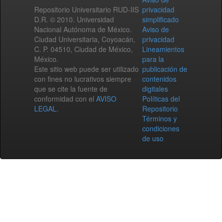
Repositorio Universitario RUD-IIS
privacidad
D.R. © 2010. Universidad
simplificado
Nacional Autónoma de México.
Aviso de
Ciudad Universitaria, Coyoacán,
privacidad
C. P. 04510, Ciudad de México,
Lineamientos
México.
para la
Este sitio web puede ser utilizado
publicación de
con fines no lucrativos siempre
contenidos
que se cite la fuente de
digitales
conformidad con el
AVISO
Políticas del
LEGAL
.
Repositorio
Términos y
condiciones
de uso