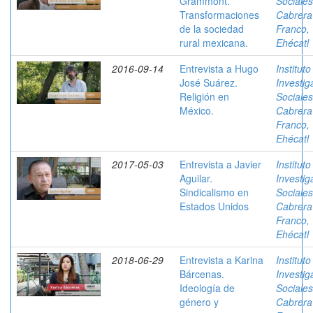
Grammont.
Sociales
Transformaciones
Cabrera
de la sociedad
Franco,
rural mexicana.
Ehécatl
2016-09-14
Entrevista a Hugo
Instituto
José Suárez.
Investig
Religión en
Sociales
México.
Cabrera
Franco,
Ehécatl
2017-05-03
Entrevista a Javier
Instituto
Aguilar.
Investig
Sindicalismo en
Sociales
Estados Unidos
Cabrera
Franco,
Ehécatl
2018-06-29
Entrevista a Karina
Instituto
Bárcenas.
Investig
Ideología de
Sociales
género y
Cabrera