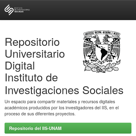
Skip
navigation
Repositorio
Universitario
Digital
Instituto de
Investigaciones Sociales
Un espacio para compartir materiales y recursos digitales
académicos producidos por los investigadores del IIS, en el
proceso de sus diferentes proyectos.
Repositorio del IIS-UNAM