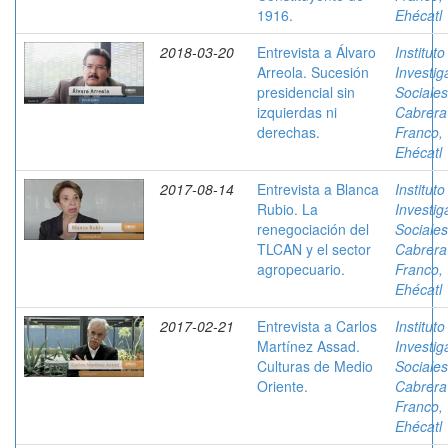
1916.
Ehécatl
2018-03-20
Entrevista a Álvaro
Instituto
Arreola. Sucesión
Investig
presidencial sin
Sociales
izquierdas ni
Cabrera
derechas.
Franco,
Ehécatl
2017-08-14
Entrevista a Blanca
Instituto
Rubio. La
Investig
renegociación del
Sociales
TLCAN y el sector
Cabrera
agropecuario.
Franco,
Ehécatl
2017-02-21
Entrevista a Carlos
Instituto
Martínez Assad.
Investig
Culturas de Medio
Sociales
Oriente.
Cabrera
Franco,
Ehécatl