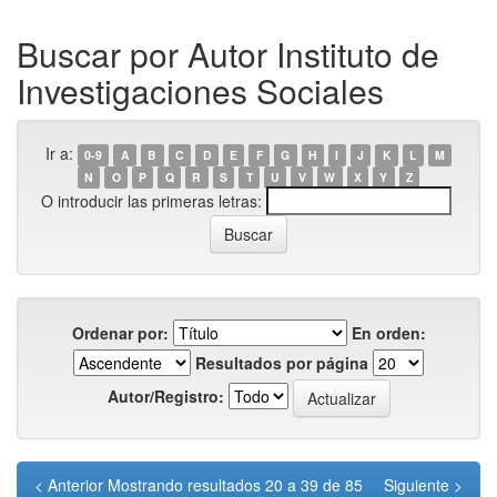
Buscar por Autor Instituto de
Investigaciones Sociales
Ir a:
0-9
A
B
C
D
E
F
G
H
I
J
K
L
M
N
O
P
Q
R
S
T
U
V
W
X
Y
Z
O introducir las primeras letras:
Ordenar por:
En orden:
Resultados por página
Autor/Registro:
< Anterior
Mostrando resultados 20 a 39 de 85
Siguiente >