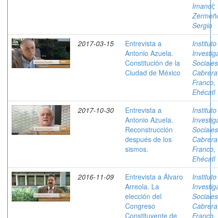
Imanol
;
Zermeñ
Sergio
2017-03-15
Entrevista a
Instituto
Antonio Azuela.
Investig
Constitución de la
Sociales
Ciudad de México
Cabrera
Franco,
Ehécatl
2017-10-30
Entrevista a
Instituto
Antonio Azuela.
Investig
Reconstrucción
Sociales
después de los
Cabrera
sismos.
Franco,
Ehécatl
2016-11-09
Entrevista a Álvaro
Instituto
Arreola. La
Investig
elección del
Sociales
Congreso
Cabrera
Constituyente de
Franco,