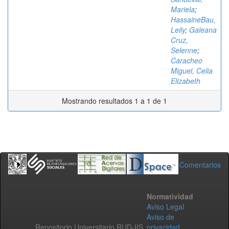
Mariela
;
HassaineBau,
Leily
;
Galeana
Cruz,
Selenne
;
Caracheo
Miguel, Celia
Elizabeth
Mostrando resultados 1 a 1 de 1
Comentarios
Normatividad
Aviso Legal
Aviso de
Repositorio Universitario RUD-IIS
privacidad