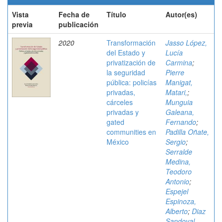
Vista
Fecha de
Título
Autor(es)
previa
publicación
2020
Transformación
Jasso López,
del Estado y
Lucía
privatización de
Carmina
;
la seguridad
Pierre
pública: policías
Manigat,
privadas,
Matari,
;
cárceles
Munguia
privadas y
Galeana,
gated
Fernando
;
communities en
Padilla Oñate,
México
Sergio
;
Serralde
Medina,
Teodoro
Antonio
;
Espejel
Espinoza,
Alberto
;
Diaz
Sandoval,