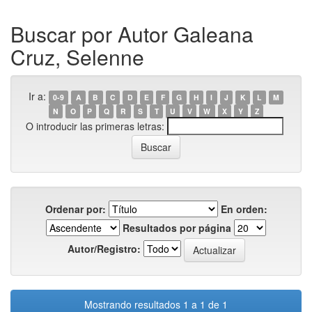
Buscar por Autor Galeana
Cruz, Selenne
Ir a:
0-9
A
B
C
D
E
F
G
H
I
J
K
L
M
N
O
P
Q
R
S
T
U
V
W
X
Y
Z
O introducir las primeras letras:
Ordenar por:
En orden:
Resultados por página
Autor/Registro:
Mostrando resultados 1 a 1 de 1