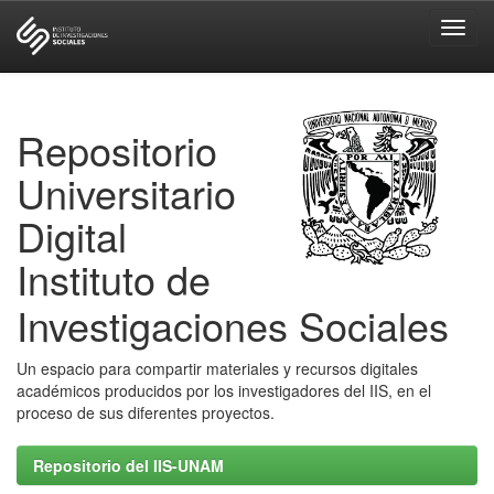
Skip
navigation
Repositorio
Universitario
Digital
Instituto de
Investigaciones Sociales
Un espacio para compartir materiales y recursos digitales
académicos producidos por los investigadores del IIS, en el
proceso de sus diferentes proyectos.
Repositorio del IIS-UNAM