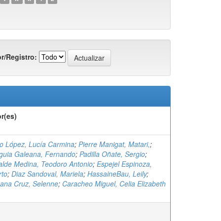
r/Registro:
r(es)
o López, Lucía Carmina
;
Pierre Manigat, Matari,
;
uia Galeana, Fernando
;
Padilla Oñate, Sergio
;
alde Medina, Teodoro Antonio
;
Espejel Espinoza,
rto
;
Diaz Sandoval, Mariela
;
HassaineBau, Leily
;
ana Cruz, Selenne
;
Caracheo Miguel, Celia Elizabeth