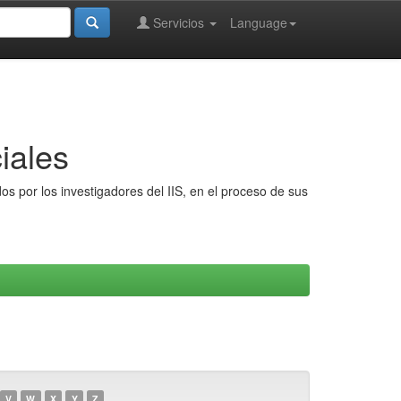
Servicios
Language
iales
s por los investigadores del IIS, en el proceso de sus
V
W
X
Y
Z