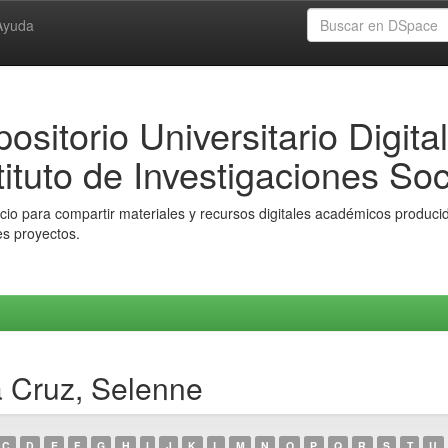
Ayuda
ositorio Universitario Digital
tituto de Investigaciones Soc
io para compartir materiales y recursos digitales académicos producido
es proyectos.
a Cruz, Selenne
C
D
E
F
G
H
I
J
K
L
M
N
O
P
Q
R
S
T
U